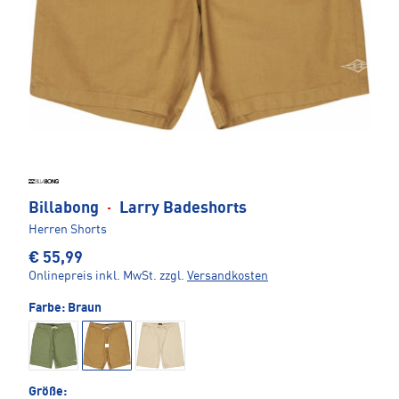
Billabong
·
Larry Badeshorts
Herren Shorts
€ 55,99
Onlinepreis inkl. MwSt.
zzgl.
Versandkosten
Farbe:
Braun
Größe: