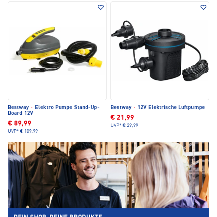
Bestway
·
Elektro Pumpe Stand-Up-
Bestway
·
12V Elektrische Luftpumpe
Board 12V
€ 21,99
€ 89,99
UVP*
€ 29,99
UVP*
€ 109,99