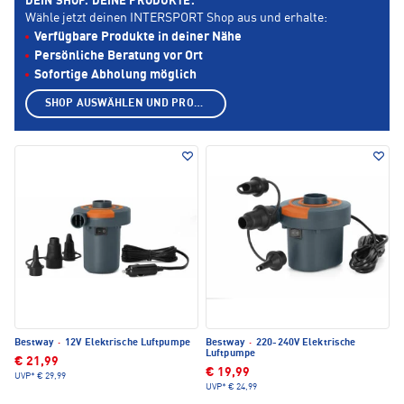
DEIN SHOP. DEINE PRODUKTE.
Wähle jetzt deinen INTERSPORT Shop aus und erhalte:
Verfügbare Produkte in deiner Nähe
Persönliche Beratung vor Ort
Sofortige Abholung möglich
SHOP AUSWÄHLEN UND PRODUKTE ANZEIGEN
Bestway
·
12V Elektrische Luftpumpe
Bestway
·
220-240V Elektrische
Luftpumpe
€ 21,99
€ 19,99
UVP*
€ 29,99
UVP*
€ 24,99