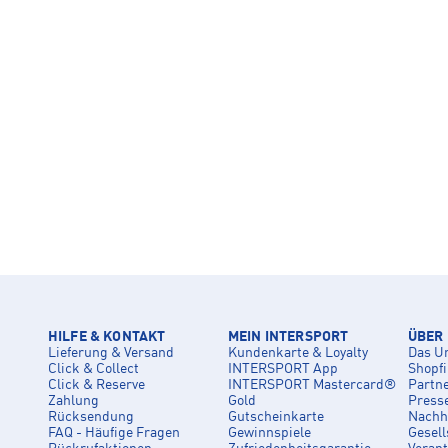
HILFE & KONTAKT
MEIN INTERSPORT
ÜBER
Lieferung & Versand
Kundenkarte & Loyalty
Das U
Click & Collect
INTERSPORT App
Shopf
Click & Reserve
INTERSPORT Mastercard®
Partn
Zahlung
Gold
Press
Rücksendung
Gutscheinkarte
Nachha
FAQ - Häufige Fragen
Gewinnspiele
Gesell