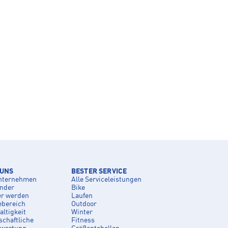
 UNS
BESTER SERVICE
nternehmen
Alle Serviceleistungen
inder
Bike
er werden
Laufen
ebereich
Outdoor
ltigkeit
Winter
schaftliche
Fitness