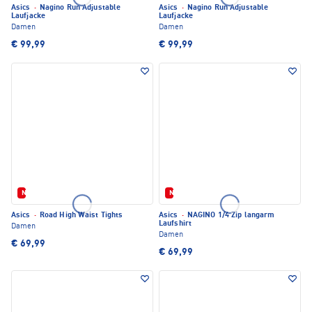
Asics
·
Nagino Run Adjustable
Asics
·
Nagino Run Adjustable
Laufjacke
Laufjacke
Damen
Damen
€ 99,99
€ 99,99
Neu
Neu
Asics
·
Road High Waist Tights
Asics
·
NAGINO 1/4 Zip langarm
Laufshirt
Damen
Damen
€ 69,99
€ 69,99