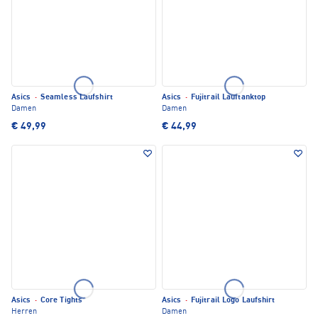
Asics
·
Seamless Laufshirt
Asics
·
Fujitrail Lauftanktop
Damen
Damen
€ 49,99
€ 44,99
Asics
·
Core Tights
Asics
·
Fujitrail Logo Laufshirt
Herren
Damen