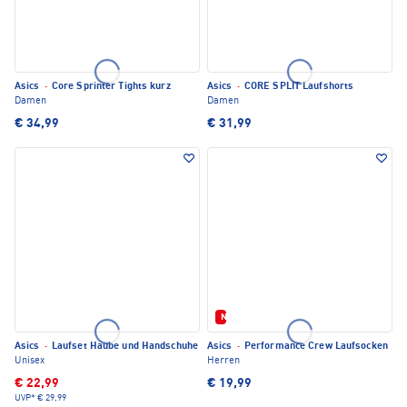
Asics
·
Core Sprinter Tights kurz
Asics
·
CORE SPLIT Laufshorts
Damen
Damen
€ 34,99
€ 31,99
Neu
Asics
·
Laufset Haube und Handschuhe
Asics
·
Performance Crew Laufsocken
Unisex
Herren
€ 22,99
€ 19,99
UVP*
€ 29,99