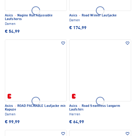
Asics
·
Nagino Run Adjustable
Asics
·
Road Winter Laufjacke
Laufshorts
Damen
Damen
€ 174,99
€ 54,99
Neu
Neu
Asics
·
ROAD PACKABLE Laufjacke mit
Asics
·
Road Seamless langarm
Kapuze
Laufshirt
Damen
Herren
€ 99,99
€ 64,99