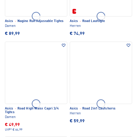
Neu
Asics
·
Nagino Run Adjustable Tights
Asics
·
Road Lauftight
Damen
Herren
€ 89,99
€ 74,99
Asics
·
Road High Waist Capri 3/4
Asics
·
Road 2in1 Laufshorts
Tights
Herren
Damen
€ 59,99
€ 49,99
UVP*
€ 64,99