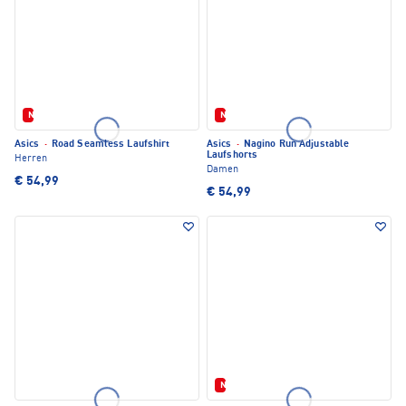
Neu
Neu
Asics
·
Road Seamless Laufshirt
Asics
·
Nagino Run Adjustable
Laufshorts
Herren
Damen
€ 54,99
€ 54,99
Neu