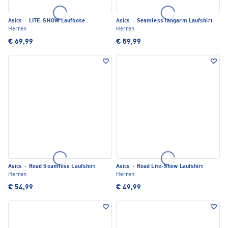
Asics
·
LITE-SHOW Laufhose
Asics
·
Seamless langarm Laufshirt
Herren
Herren
€ 69,99
€ 59,99
Asics
·
Road Seamless Laufshirt
Asics
·
Road Lite-Show Laufshirt
Herren
Herren
€ 54,99
€ 49,99