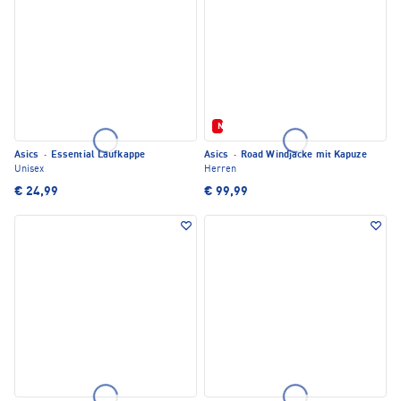
Neu
Asics
·
Essential Laufkappe
Asics
·
Road Windjacke mit Kapuze
Unisex
Herren
€ 24,99
€ 99,99