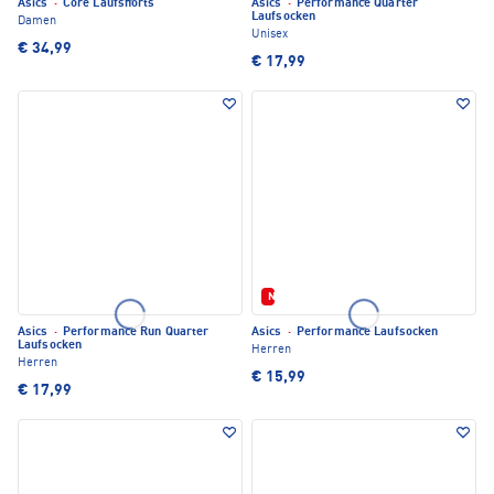
Asics
·
Core Laufshorts
Asics
·
Performance Quarter
Laufsocken
Damen
Unisex
€ 34,99
€ 17,99
Neu
Asics
·
Performance Run Quarter
Asics
·
Performance Laufsocken
Laufsocken
Herren
Herren
€ 15,99
€ 17,99