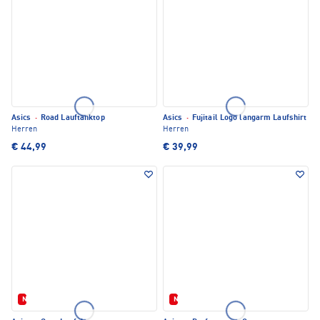
Asics
·
Road Lauftanktop
Asics
·
Fujitail Logo langarm Laufshirt
Herren
Herren
€ 44,99
€ 39,99
Neu
Neu