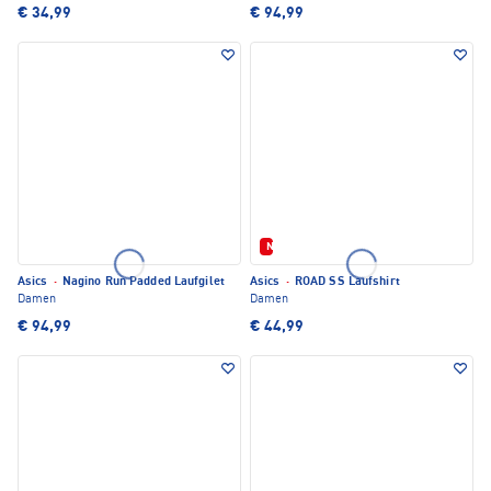
€ 34,99
€ 94,99
Neu
Asics
·
Nagino Run Padded Laufgilet
Asics
·
ROAD SS Laufshirt
Damen
Damen
€ 94,99
€ 44,99