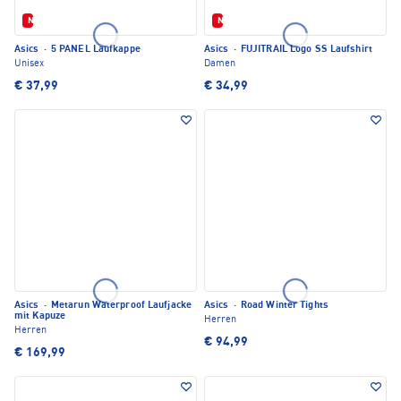
Neu
Neu
Asics
·
5 PANEL Laufkappe
Asics
·
FUJITRAIL Logo SS Laufshirt
Unisex
Damen
€ 37,99
€ 34,99
Asics
·
Metarun Waterproof Laufjacke
Asics
·
Road Winter Tights
mit Kapuze
Herren
Herren
€ 94,99
€ 169,99