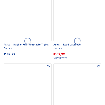
Asics
·
Nagino Run Adjustable Tights
Asics
·
Road Laufhose
Damen
Herren
€ 89,99
€ 69,99
UVP*
€ 79,99