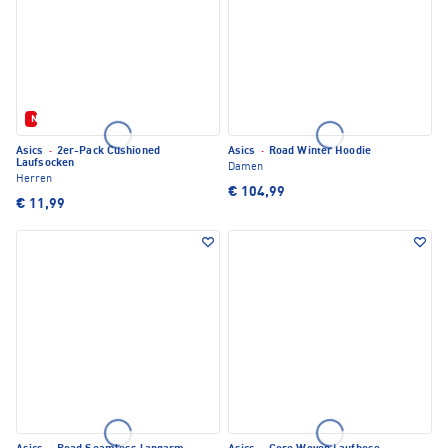
Neu
Asics
·
2er-Pack Cushioned
Asics
·
Road Winter Hoodie
Laufsocken
Damen
Herren
€ 104,99
€ 11,99