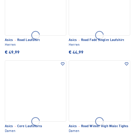
Asics
·
Road Laufshirt
Asics
·
Road Fade Singlet Laufshirt
Herren
Herren
€ 49,99
€ 44,99
Asics
·
Core Laufshorts
Asics
·
Road Winter High Waist Tights
Damen
Damen