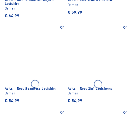
Asics
·
Road Seamless langarm
Asics
·
Core Woven Laufhose
Laufshirt
Damen
Damen
€ 59,99
€ 64,99
Asics
·
Road Seamless Laufshirt
Asics
·
Road 2in1 Laufshorts
Damen
Damen
€ 54,99
€ 54,99