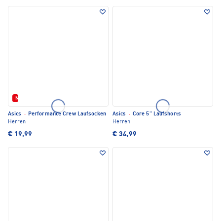
Neu
Asics
·
Performance Crew Laufsocken
Asics
·
Core 5" Laufshorts
Herren
Herren
€ 19,99
€ 34,99