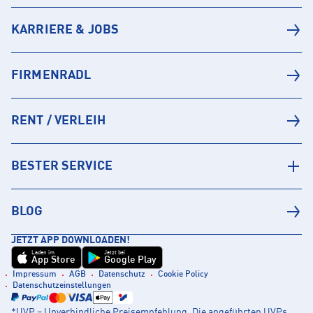
KARRIERE & JOBS
FIRMENRADL
RENT / VERLEIH
BESTER SERVICE
BLOG
JETZT APP DOWNLOADEN!
Laden im
Jetzt bei
App Store
Google Play
Impressum
AGB
Datenschutz
Cookie Policy
Datenschutzeinstellungen
*UVP = Unverbindliche Preisempfehlung. Die angeführten UVPs