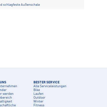
und schlagfeste Außenschale
 UNS
BESTER SERVICE
nternehmen
Alle Serviceleistungen
inder
Bike
er werden
Laufen
ebereich
Outdoor
ltigkeit
Winter
schaftliche
Fitness