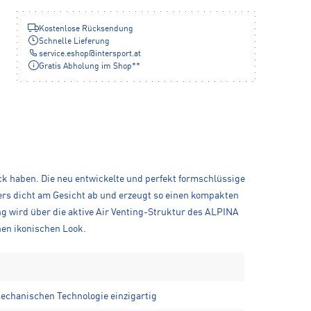
Kostenlose Rücksendung
Schnelle Lieferung
service.eshop
@
intersport.at
Gratis Abholung im Shop**
lick haben. Die neu entwickelte und perfekt formschlüssige
ers dicht am Gesicht ab und erzeugt so einen kompakten
ng wird über die aktive Air Venting-Struktur des ALPINA
nen ikonischen Look.
echanischen Technologie einzigartig