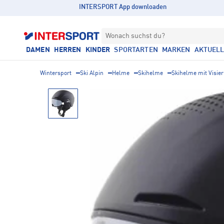
INTERSPORT App downloaden
Wonach suchst du?
DAMEN
HERREN
KINDER
SPORTARTEN
MARKEN
AKTUEL
Wintersport
Ski Alpin
Helme
Skihelme
Skihelme mit Visier