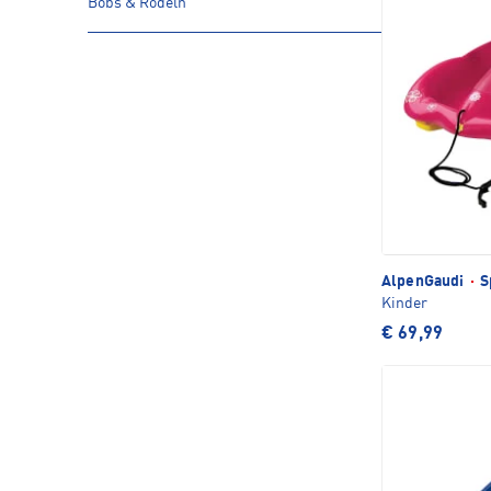
Bobs & Rodeln
AlpenGaudi
·
S
Kinder
€ 69,99