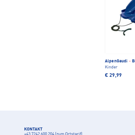
AlpenGaudi
·
B
Kinder
€ 29,99
KONTAKT
+43 7242 600 204 (zum Ortstarif)