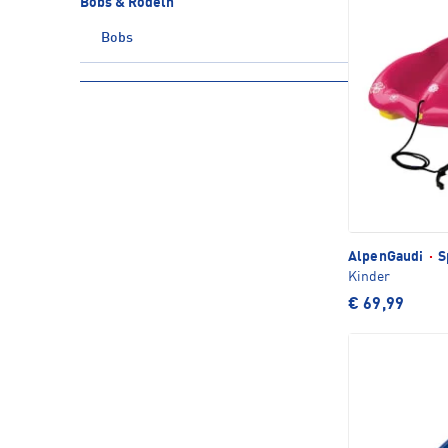
Bobs & Rodeln
Bobs
AlpenGaudi
·
S
Kinder
€ 69,99