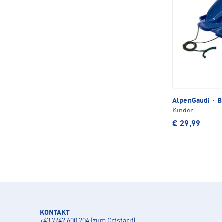
AlpenGaudi
·
B
Kinder
€ 29,99
KONTAKT
+43 7242 600 204 (zum Ortstarif)