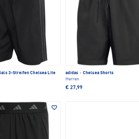
als 3-Streifen Chelsea Lite
adidas
·
Chelsea Shorts
Herren
€ 27,99