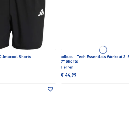
limacool Shorts
adidas
·
Tech Essentials Workout 3-S
7" Shorts
Herren
€ 44,99