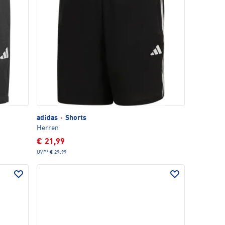
adidas
·
Shorts
Herren
€ 21,99
UVP*
€ 29,99