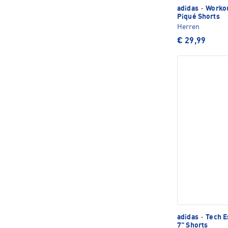
adidas
·
Workou
Piqué Shorts
Herren
€ 29,99
adidas
·
Tech E
7" Shorts