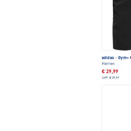
adidas
·
Gym+ C
Herren
€ 29,99
UVP*
€ 39,99