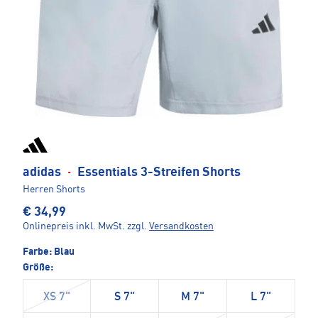
adidas
·
Essentials 3-Streifen Shorts
Herren Shorts
€ 34,99
Onlinepreis inkl. MwSt.
zzgl.
Versandkosten
Farbe:
Blau
Größe:
XS 7"
S 7"
M 7"
L 7"