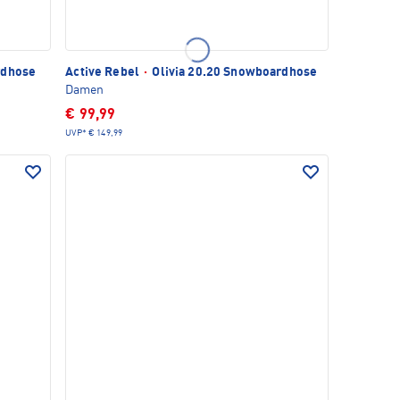
rdhose
Active Rebel
·
Olivia 20.20 Snowboardhose
Damen
€ 99,99
UVP*
€ 149,99