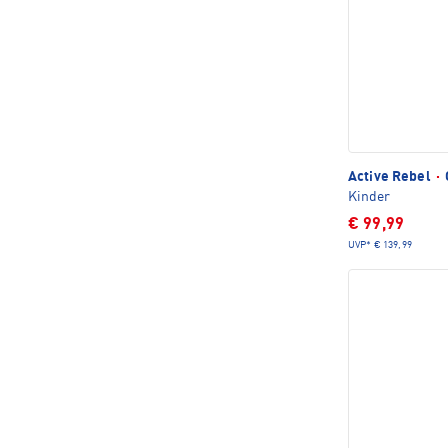
Active Rebel
·
Kinder
€ 99,99
UVP*
€ 139,99