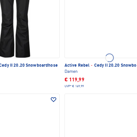
Cedy II 20.20 Snowboardhose
Active Rebel
·
Cedy II 20.20 Snowb
Damen
€ 119,99
UVP*
€ 169,99