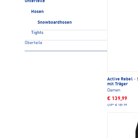
Unterteile
Hosen
Snowboardhosen
Tights
Oberteile
Active Rebel
·
mit Träger
Damen
€ 139,99
UVP*
€ 189,99