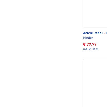
Active Rebel
·
Kinder
€ 99,99
UVP*
€ 139,99