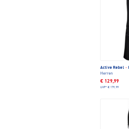
Active Rebel
·
Herren
€ 129,99
UVP*
€ 179,99