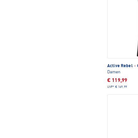
Active Rebel
·
Damen
€ 119,99
UVP*
€ 169,99