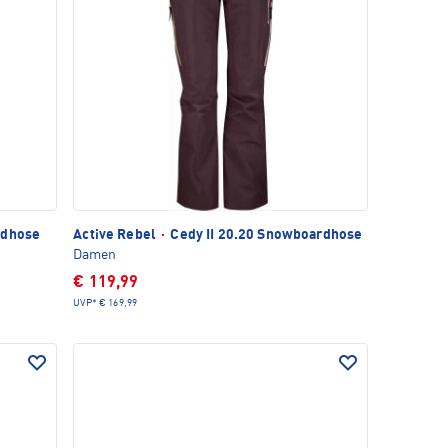
rdhose
Active Rebel
·
Cedy II 20.20 Snowboardhose
Damen
€ 119,99
UVP*
€ 169,99