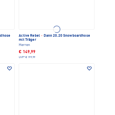
rdhose
Active Rebel
·
Dann 20.20 Snowboardhose
mit Träger
Herren
€ 149,99
UVP*
€ 199,99