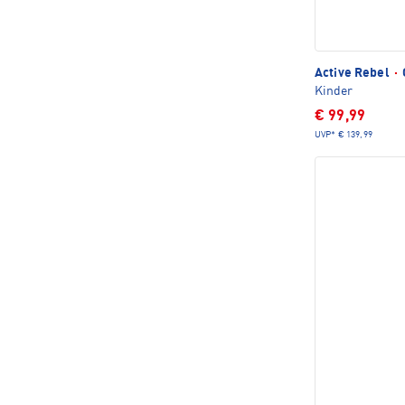
Active Rebel
·
Kinder
€ 99,99
UVP*
€ 139,99