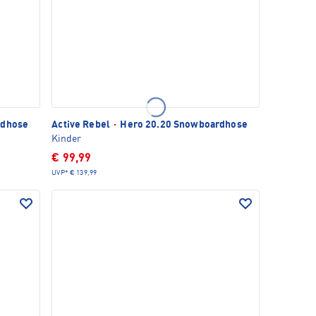
rdhose
Active Rebel
·
Hero 20.20 Snowboardhose
Kinder
€ 99,99
UVP*
€ 139,99