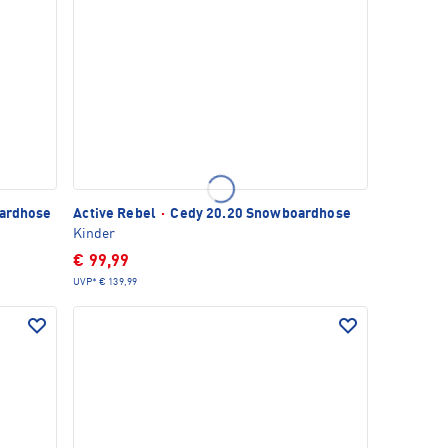
oardhose
Active Rebel
·
Cedy 20.20 Snowboardhose
Kinder
€ 99,99
UVP*
€ 139,99