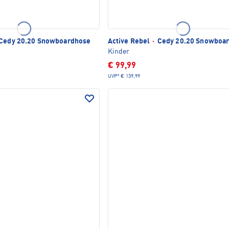
Cedy 20.20 Snowboardhose
Active Rebel
·
Cedy 20.20 Snowboa
Kinder
€ 99,99
UVP*
€ 139,99