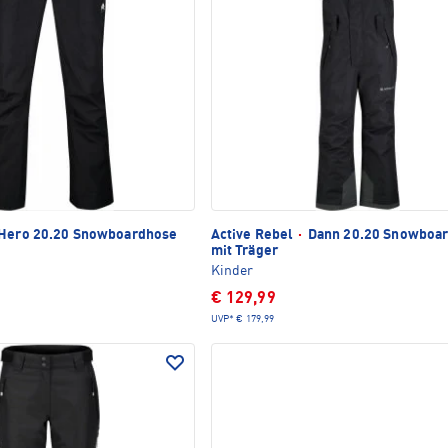
Hero 20.20 Snowboardhose
Active Rebel
·
Dann 20.20 Snowboa
mit Träger
Kinder
€ 129,99
UVP*
€ 179,99