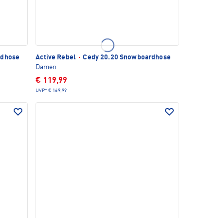
rdhose
Active Rebel
·
Cedy 20.20 Snowboardhose
Damen
€ 119,99
UVP*
€ 169,99