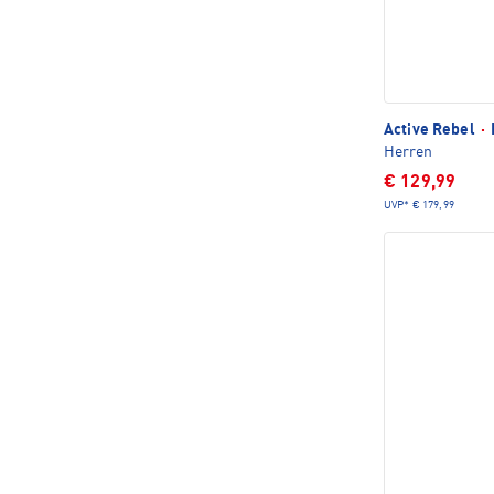
Active Rebel
·
Herren
€ 129,99
UVP*
€ 179,99