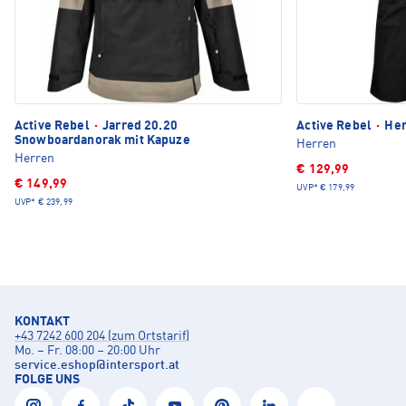
Active Rebel
·
Jarred 20.20
Active Rebel
·
Her
Snowboardanorak mit Kapuze
Herren
Herren
€ 129,99
€ 149,99
UVP*
€ 179,99
UVP*
€ 239,99
KONTAKT
+43 7242 600 204 (zum Ortstarif)
Mo. – Fr. 08:00 – 20:00 Uhr
service.eshop
@
intersport.at
FOLGE UNS