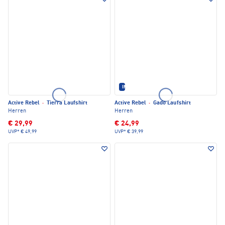
IM SET ERHÄLTLICH
Active Rebel
·
Tierra Laufshirt
Active Rebel
·
Gado Laufshirt
Herren
Herren
€ 29,99
€ 24,99
UVP*
€ 49,99
UVP*
€ 39,99