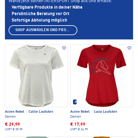
Wähle jetzt deinen INTERSPORT Shop aus und erhalte:
Verfügbare Produkte in deiner Nähe
Persönliche Beratung vor Ort
Sofortige Abholung möglich
SHOP AUSWÄHLEN UND PRODUKTE ANZEIGEN
IM SET ERHÄLTLICH
Active Rebel
·
Callie Laufshirt
Active Rebel
·
Lucia Laufshirt
Damen
Damen
€ 29,99
€ 17,99
UVP*
€ 39,99
UVP*
€ 24,99