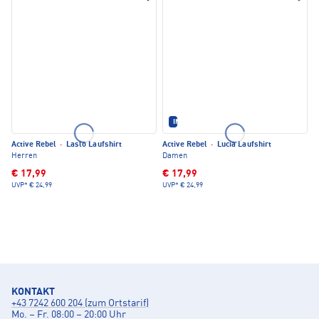
IM SET ERHÄLTLICH
Active Rebel
·
Laslo Laufshirt
Active Rebel
·
Lucia Laufshirt
Herren
Damen
€ 17,99
€ 17,99
UVP*
€ 24,99
UVP*
€ 24,99
KONTAKT
+43 7242 600 204 (zum Ortstarif)
Mo. – Fr. 08:00 – 20:00 Uhr