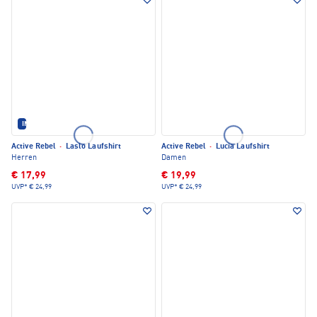
IM SET ERHÄLTLICH
Active Rebel
·
Laslo Laufshirt
Active Rebel
·
Lucia Laufshirt
Herren
Damen
€ 17,99
€ 19,99
UVP*
€ 24,99
UVP*
€ 24,99