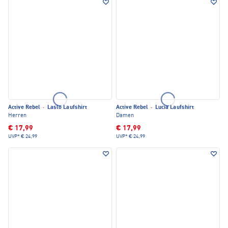
Active Rebel
·
Laslo Laufshirt
Active Rebel
·
Lucia Laufshirt
Herren
Damen
€ 17,99
€ 17,99
UVP*
€ 24,99
UVP*
€ 24,99