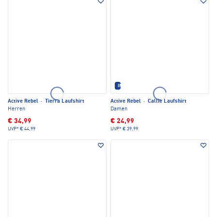
IM SET ERHÄLTLICH
Active Rebel
·
Tierra Laufshirt
Active Rebel
·
Callie Laufshirt
Herren
Damen
€ 34,99
€ 24,99
UVP*
€ 44,99
UVP*
€ 39,99