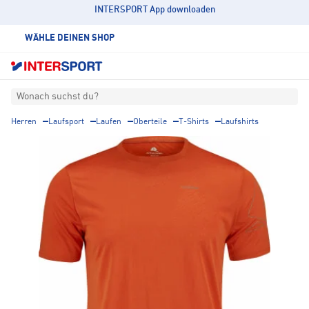
INTERSPORT App downloaden
WÄHLE DEINEN SHOP
Wonach suchst du?
Herren
Laufsport
Laufen
Oberteile
T-Shirts
Laufshirts