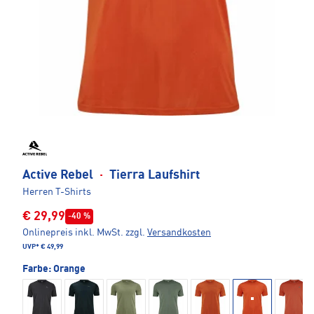
Active Rebel
·
Tierra Laufshirt
Herren T-Shirts
€ 29,99
-40 %
Onlinepreis inkl. MwSt.
zzgl.
Versandkosten
UVP*
€ 49,99
Farbe:
Orange