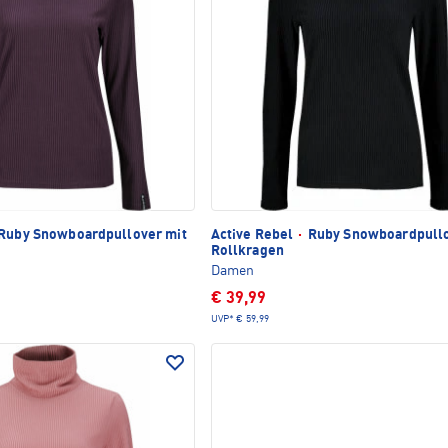
Ruby Snowboardpullover mit
Active Rebel
·
Ruby Snowboardpullo
Rollkragen
Damen
€ 39,99
UVP*
€ 59,99