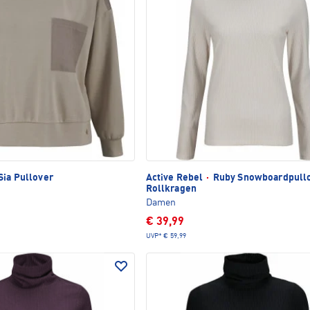
Sia Pullover
Active Rebel
·
Ruby Snowboardpullo
Rollkragen
Damen
€ 39,99
UVP*
€ 59,99