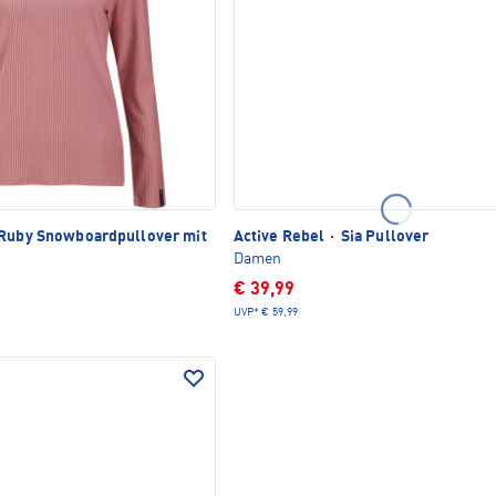
Ruby Snowboardpullover mit
Active Rebel
·
Sia Pullover
Damen
€ 39,99
UVP*
€ 59,99