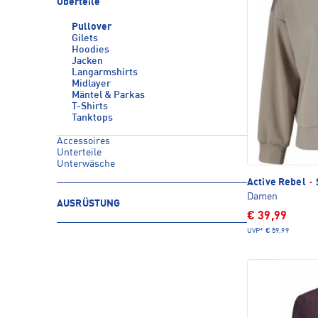
Oberteile
Pullover
Gilets
Hoodies
Jacken
Langarmshirts
Midlayer
Mäntel & Parkas
T-Shirts
Tanktops
Accessoires
Unterteile
Unterwäsche
Active Rebel
·
Damen
AUSRÜSTUNG
€ 39,99
UVP*
€ 59,99