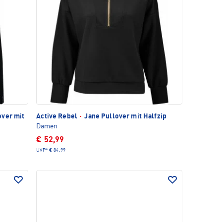
ver mit
Active Rebel
·
Jane Pullover mit Halfzip
Damen
€ 52,99
UVP*
€ 84,99