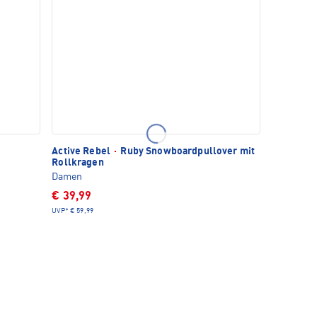
Active Rebel
·
Ruby Snowboardpullover mit
Rollkragen
Damen
€ 39,99
UVP*
€ 59,99