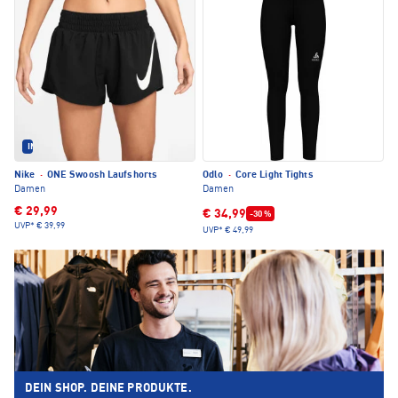
IM SET ERHÄLTLICH
Nike
·
ONE Swoosh Laufshorts
Odlo
·
Core Light Tights
Damen
Damen
€ 29,99
€ 34,99
-30 %
UVP*
€ 39,99
UVP*
€ 49,99
DEIN SHOP. DEINE PRODUKTE.