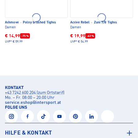
Athmove
·
Polny brushed Tights
Active Rebel
·
Zuni 7/8 Tights
Damen
Damen
€ 14,99
€ 19,99
-75 %
-63 %
UVP*
€ 59,99
UVP*
€ 54,99
KONTAKT
+43 7242 600 204 (zum Ortstarif)
Mo. – Fr. 08:00 – 20:00 Uhr
service.eshop
@
intersport.at
FOLGE UNS
HILFE & KONTAKT