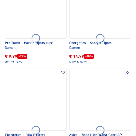
Pro Touch
·
Parkin Tights kurz
Energetics
·
Stacy II Tights
Damen
Damen
€ 9,99
€ 14,99
-33 %
-80 %
UVP*
€ 14,99
UVP*
€ 74,99
Energetics
·
Bila V Tights
Asics
·
Road High Waist Capri 3/4