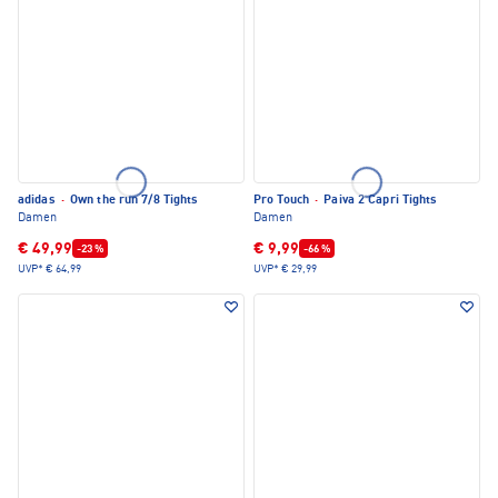
adidas
·
Own the run 7/8 Tights
Pro Touch
·
Paiva 2 Capri Tights
Damen
Damen
€ 49,99
€ 9,99
-23 %
-66 %
UVP*
€ 64,99
UVP*
€ 29,99