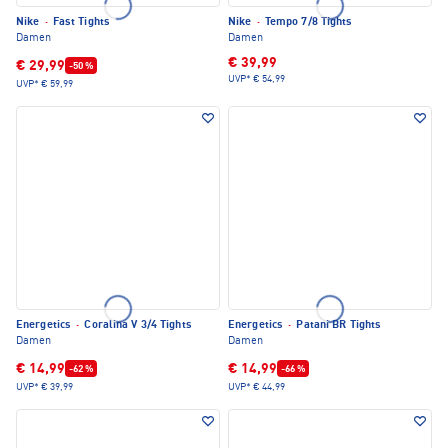
Nike
·
Fast Tights
Nike
·
Tempo 7/8 Tights
Damen
Damen
€ 39,99
€ 29,99
-50 %
UVP*
€ 54,99
UVP*
€ 59,99
Energetics
·
Coralina V 3/4 Tights
Energetics
·
Patani BR Tights
Damen
Damen
€ 14,99
€ 14,99
-62 %
-66 %
UVP*
€ 39,99
UVP*
€ 44,99