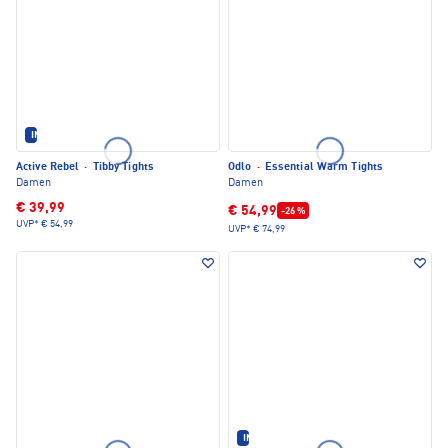
IM SET ERHÄLTLICH
Active Rebel
·
Tibby Tights
Odlo
·
Essential Warm Tights
Damen
Damen
€ 39,99
€ 54,99
-26 %
UVP*
€ 54,99
UVP*
€ 74,99
IM SET ERHÄLTLICH