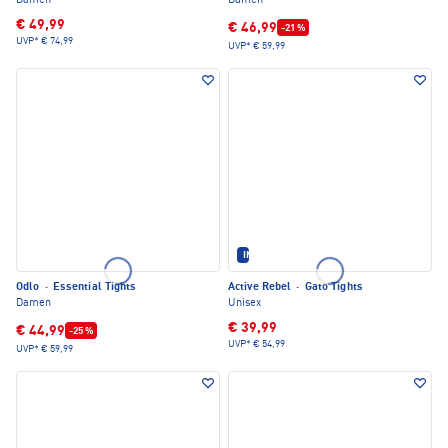
Damen
Damen
€ 49,99
€ 46,99
-21 %
UVP*
€ 74,99
UVP*
€ 59,99
IM SET ERHÄLTLICH
Odlo
·
Essential Tights
Active Rebel
·
Gato Tights
Damen
Unisex
€ 39,99
€ 44,99
-25 %
UVP*
€ 54,99
UVP*
€ 59,99