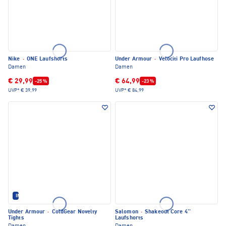
Nike
·
ONE Laufshorts
Under Armour
·
Velociti Pro Laufhose
Damen
Damen
€ 29,99
€ 64,99
-25 %
-23 %
UVP*
€ 39,99
UVP*
€ 84,99
IM SET ERHÄLTLICH
Under Armour
·
ColdGear Novelty
Salomon
·
Shakeout Core 4''
Tights
Laufshorts