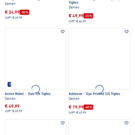
Tights
Damen
Damen
€ 24,99
-50 %
€ 49,99
-23 %
UVP*
€ 49,99
UVP*
€ 64,99
IM SET ERHÄLTLICH
Active Rebel
·
Zuni 7/8 Tights
Athmove
·
Eya Printed 3/4 Tights
Damen
Damen
€ 49,99
€ 19,99
-60 %
UVP*
€ 69,99
UVP*
€ 49,99