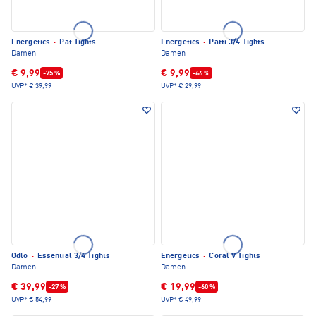
Energetics
·
Pat Tights
Energetics
·
Patti 3/4 Tights
Damen
Damen
€ 9,99
€ 9,99
-75 %
-66 %
UVP*
€ 39,99
UVP*
€ 29,99
Odlo
·
Essential 3/4 Tights
Energetics
·
Coral V Tights
Damen
Damen
€ 39,99
€ 19,99
-27 %
-60 %
UVP*
€ 54,99
UVP*
€ 49,99