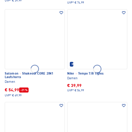
UVP*
€ 39,99
UVP*
€ 74,99
IM SET ERHÄLTLICH
Salomon
·
Shakeout CORE 2IN1
Nike
·
Tempo 7/8 Tights
Laufshorts
Damen
Damen
€ 39,99
€ 54,99
-21 %
UVP*
€ 54,99
UVP*
€ 69,99