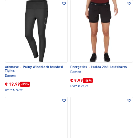
Athmove
·
Polny Windblock brushed
Energetics
·
Isolda 2in1 Laufshorts
Tights
Damen
Damen
€ 9,99
-66 %
€ 19,99
-73 %
UVP*
€ 29,99
UVP*
€ 74,99