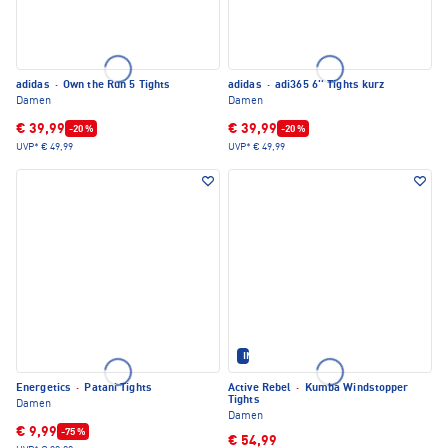
adidas
·
Own the Run 5 Tights
adidas
·
adi365 6'' Tights kurz
Damen
Damen
€ 39,99
€ 39,99
-20 %
-20 %
UVP*
€ 49,99
UVP*
€ 49,99
IM SET ERHÄLTLICH
Energetics
·
Patani Tights
Active Rebel
·
Kumba Windstopper
Tights
Damen
Damen
€ 9,99
-75 %
€ 54,99