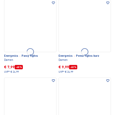
Energetics
·
Patsy Tights
Energetics
·
Penta Tights kurz
Damen
Damen
€ 7,99
€ 9,99
-68 %
-60 %
UVP*
€ 24,99
UVP*
€ 24,99