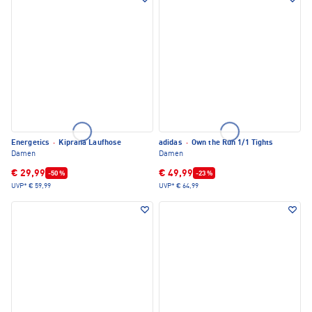
Energetics
·
Kiprana Laufhose
adidas
·
Own the Run 1/1 Tights
Damen
Damen
€ 29,99
€ 49,99
-50 %
-23 %
UVP*
€ 59,99
UVP*
€ 64,99