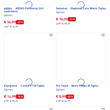
adidas
·
ADI365 Formotion 2in1
Salomon
·
Shakeout Core Warm Tights
Laufshorts
Damen
Damen
€ 76,99
-23 %
€ 34,99
-22 %
UVP*
€ 99,99
UVP*
€ 44,99
Energetics
·
Corala V 7/8 Tights
Pro Touch
·
Basic Penka III Tights
Damen
Damen
€ 14,99
€ 5,99
-75 %
-82 %
UVP*
€ 59,99
UVP*
€ 34,99