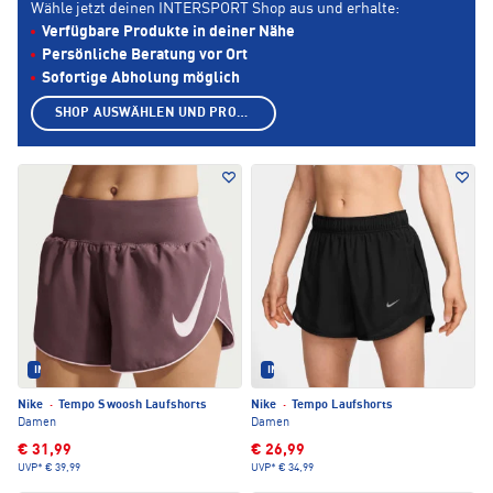
Wähle jetzt deinen INTERSPORT Shop aus und erhalte:
Verfügbare Produkte in deiner Nähe
Persönliche Beratung vor Ort
Sofortige Abholung möglich
SHOP AUSWÄHLEN UND PRODUKTE ANZEIGEN
IM SET ERHÄLTLICH
IM SET ERHÄLTLICH
Nike
·
Tempo Swoosh Laufshorts
Nike
·
Tempo Laufshorts
Damen
Damen
€ 31,99
€ 26,99
UVP*
€ 39,99
UVP*
€ 34,99