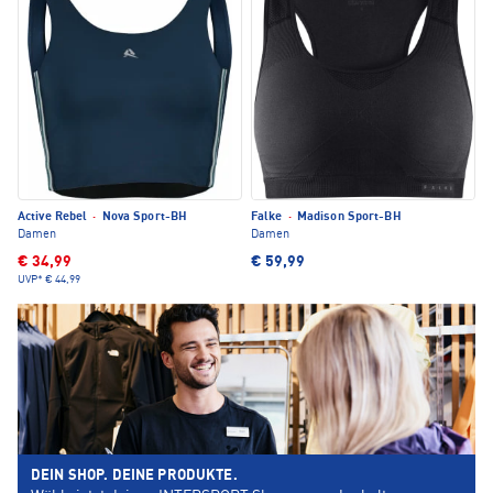
Active Rebel
·
Nova Sport-BH
Falke
·
Madison Sport-BH
Damen
Damen
€ 34,99
€ 59,99
UVP*
€ 44,99
DEIN SHOP. DEINE PRODUKTE.