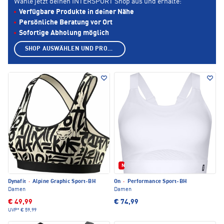
Wähle jetzt deinen INTERSPORT Shop aus und erhalte:
Verfügbare Produkte in deiner Nähe
Persönliche Beratung vor Ort
Sofortige Abholung möglich
SHOP AUSWÄHLEN UND PRODUKTE ANZEIGEN
Neu
Dynafit
·
Alpine Graphic Sport-BH
On
·
Performance Sport-BH
Damen
Damen
€ 49,99
€ 74,99
UVP*
€ 59,99