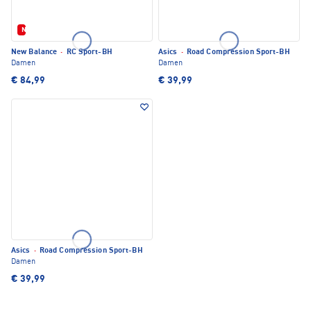
Neu
New Balance
·
RC Sport-BH
Asics
·
Road Compression Sport-BH
Damen
Damen
€ 84,99
€ 39,99
Asics
·
Road Compression Sport-BH
Damen
€ 39,99