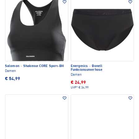
Salomon
·
Shakeout CORE Sport-BH
Energetics
·
Bonell
Funktionsunterhose
Damen
Damen
€ 54,99
€ 24,99
UVP*
€ 34,99