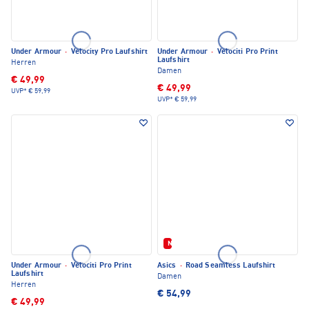
Under Armour
·
Velocity Pro Laufshirt
Under Armour
·
Velociti Pro Print
Laufshirt
Herren
Damen
€ 49,99
€ 49,99
UVP*
€ 59,99
UVP*
€ 59,99
Neu
Under Armour
·
Velociti Pro Print
Asics
·
Road Seamless Laufshirt
Laufshirt
Damen
Herren
€ 54,99
€ 49,99