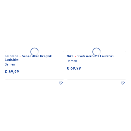
Salomon
·
Sense Aero Graphik
Nike
·
Swift Aero-FIT Laufshirt
Laufshirt
Damen
Damen
€ 69,99
€ 69,99