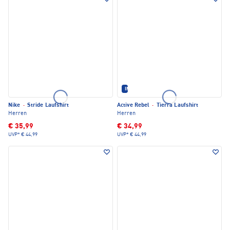
IM SET ERHÄLTLICH
Nike
·
Stride Laufshirt
Active Rebel
·
Tierra Laufshirt
Herren
Herren
€ 35,99
€ 34,99
UVP*
€ 44,99
UVP*
€ 44,99