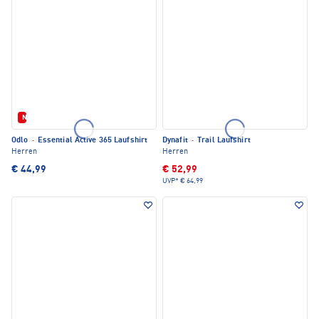
Neu
Odlo
·
Essential Active 365 Laufshirt
Dynafit
·
Trail Laufshirt
Herren
Herren
€ 44,99
€ 52,99
UVP*
€ 64,99