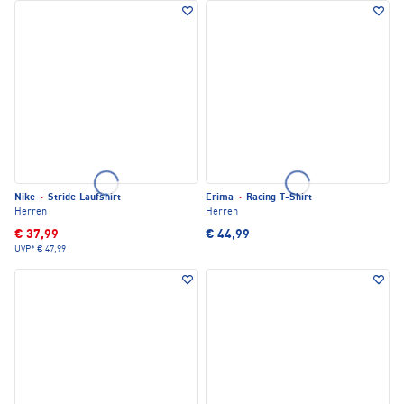
Nike
·
Stride Laufshirt
Erima
·
Racing T-Shirt
Herren
Herren
€ 37,99
€ 44,99
UVP*
€ 47,99