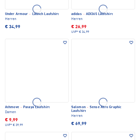
Under Armour
·
Launch Laufshirt
adidas
·
ADI365 Laufshirt
Herren
Herren
€ 34,99
€ 26,99
UVP*
€ 34,99
Athmove
·
Pataya Laufshirt
Salomon
·
Sense Aero Graphic
Laufshirt
Damen
Herren
€ 9,99
€ 69,99
UVP*
€ 39,99