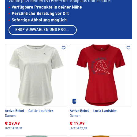
Wähle jetzt deinen INTERSPORT Shop aus und erhalte:
Verfügbare Produkte in deiner Nähe
Persönliche Beratung vor Ort
Sofortige Abholung möglich
SHOP AUSWÄHLEN UND PRODUKTE ANZEIGEN
IM SET ERHÄLTLICH
Active Rebel
·
Callie Laufshirt
Active Rebel
·
Lucia Laufshirt
Damen
Damen
€ 29,99
€ 17,99
UVP*
€ 39,99
UVP*
€ 24,99