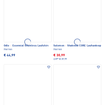
Odlo
·
Essential Seamless Laufshirt
Salomon
·
Shakeout CORE Lauftanktop
Herren
Herren
€ 44,99
€ 30,99
UVP*
€ 39,99