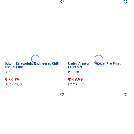
Odlo
·
Zeroweight Engineered Chill-
Under Armour
·
Velociti Pro Print
Tec Laufshirt
Laufshirt
Damen
Herren
€ 44,99
€ 49,99
UVP*
€ 59,99
UVP*
€ 59,99