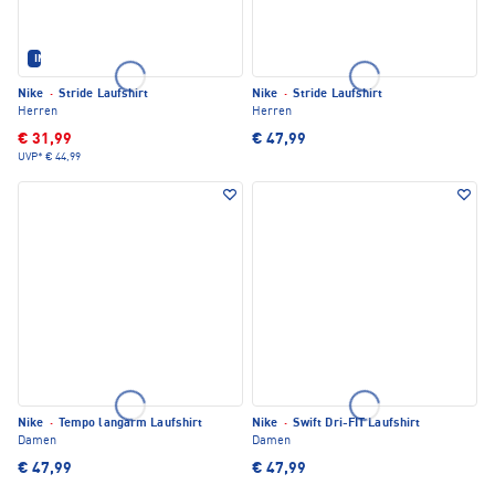
IM SET ERHÄLTLICH
Nike
·
Stride Laufshirt
Nike
·
Stride Laufshirt
Herren
Herren
€ 31,99
€ 47,99
UVP*
€ 44,99
Nike
·
Tempo langarm Laufshirt
Nike
·
Swift Dri-FIT Laufshirt
Damen
Damen
€ 47,99
€ 47,99