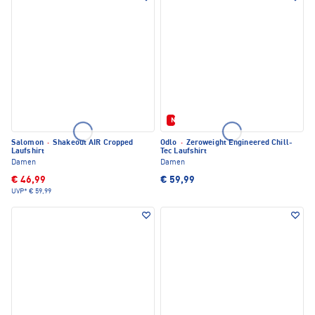
Neu
Salomon
·
Shakeout AIR Cropped
Odlo
·
Zeroweight Engineered Chill-
Laufshirt
Tec Laufshirt
Damen
Damen
€ 46,99
€ 59,99
UVP*
€ 59,99