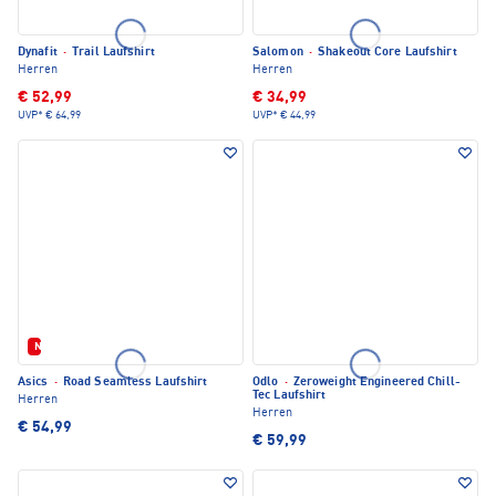
Dynafit
·
Trail Laufshirt
Salomon
·
Shakeout Core Laufshirt
Herren
Herren
€ 52,99
€ 34,99
UVP*
€ 64,99
UVP*
€ 44,99
Neu
Asics
·
Road Seamless Laufshirt
Odlo
·
Zeroweight Engineered Chill-
Tec Laufshirt
Herren
Herren
€ 54,99
€ 59,99