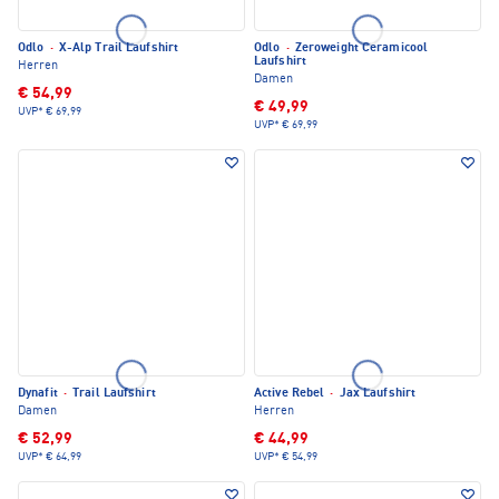
Odlo
·
X-Alp Trail Laufshirt
Odlo
·
Zeroweight Ceramicool
Laufshirt
Herren
Damen
€ 54,99
€ 49,99
UVP*
€ 69,99
UVP*
€ 69,99
Dynafit
·
Trail Laufshirt
Active Rebel
·
Jax Laufshirt
Damen
Herren
€ 52,99
€ 44,99
UVP*
€ 64,99
UVP*
€ 54,99