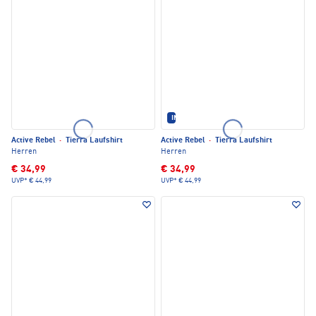
IM SET ERHÄLTLICH
Active Rebel
·
Tierra Laufshirt
Active Rebel
·
Tierra Laufshirt
Herren
Herren
€ 34,99
€ 34,99
UVP*
€ 44,99
UVP*
€ 44,99