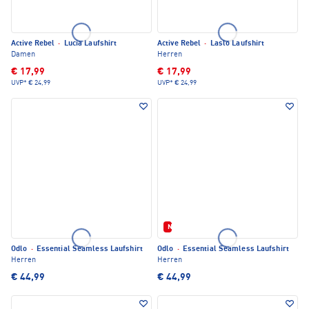
Active Rebel
·
Lucia Laufshirt
Active Rebel
·
Laslo Laufshirt
Damen
Herren
€ 17,99
€ 17,99
UVP*
€ 24,99
UVP*
€ 24,99
Neu
Odlo
·
Essential Seamless Laufshirt
Odlo
·
Essential Seamless Laufshirt
Herren
Herren
€ 44,99
€ 44,99