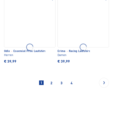
Odlo
·
Essential Print Laufshirt
Erima
·
Racing Laufshirt
Herren
Damen
€ 39,99
€ 39,99
1
2
3
4