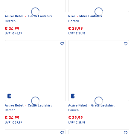
Active Rebel
·
Tierra Laufshirt
Nike
·
Miler Laufshirt
Herren
Herren
€ 34,99
€ 29,99
UVP*
€ 44,99
UVP*
€ 34,99
IM SET ERHÄLTLICH
IM SET ERHÄLTLICH
Active Rebel
·
Callie Laufshirt
Active Rebel
·
Greta Laufshirt
Damen
Damen
€ 24,99
€ 29,99
UVP*
€ 39,99
UVP*
€ 39,99