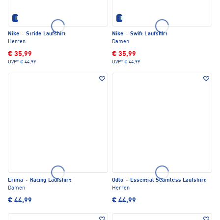
IM SET ERHÄLTLICH
IM SET ERHÄLTLICH
Nike
·
Stride Laufshirt
Nike
·
Swift Laufshirt
Herren
Damen
€ 35,99
€ 35,99
UVP*
€ 44,99
UVP*
€ 44,99
Erima
·
Racing Laufshirt
Odlo
·
Essential Seamless Laufshirt
Damen
Herren
€ 44,99
€ 44,99