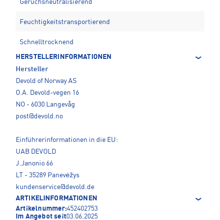
Geruchsneutralisierend
Feuchtigkeitstransportierend
Schnelltrocknend
HERSTELLERINFORMATIONEN
Hersteller
Devold of Norway AS
O.A. Devold-vegen 16
NO - 6030 Langevåg
post@devold.no
Einführerinformationen in die EU:
UAB DEVOLD
J.Janonio 66
LT - 35289 Panevėžys
kundenservice@devold.de
ARTIKELINFORMATIONEN
Artikelnummer:
452402753
Im Angebot seit
03.06.2025