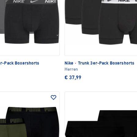
r-Pack Boxershorts
Nike
·
Trunk 3er-Pack Boxershorts
Herren
€ 37,99