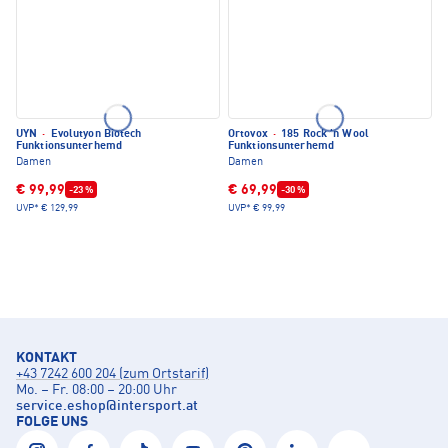
UYN
·
Evolutyon Biotech
Ortovox
·
185 Rock 'n Wool
Funktionsunterhemd
Funktionsunterhemd
Damen
Damen
€ 99,99
€ 69,99
-23 %
-30 %
UVP*
€ 129,99
UVP*
€ 99,99
KONTAKT
+43 7242 600 204 (zum Ortstarif)
Mo. – Fr. 08:00 – 20:00 Uhr
service.eshop
@
intersport.at
FOLGE UNS