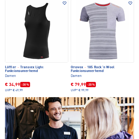
Löffler
·
Transtex Light
Ortovox
·
185 Rock 'n Wool
Funktionsunterhemd
Funktionsunterhemd
Damen
Damen
€ 34,99
€ 79,99
-30 %
-20 %
UVP*
€ 49,99
UVP*
€ 99,99