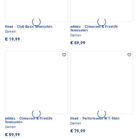
Head
·
Club Basic Tennisshirt
adidas
·
Climacool & Freelife
Tennisshirt
Damen
Damen
€ 19,99
€ 59,99
adidas
·
Climacool & Freelife
Head
·
Performance W T-Shirt
Tennisshirt
Damen
Damen
€ 79,99
€ 59,99