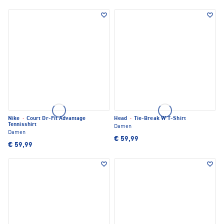
Nike
·
Court Dr-Fit Advantage
Head
·
Tie-Break W T-Shirt
Tennisshirt
Damen
Damen
€ 59,99
€ 59,99