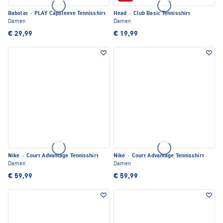
Babolat
·
PLAY Capsleeve Tennisshirt
Head
·
Club Basic Tennisshirt
Damen
Damen
€ 29,99
€ 19,99
Nike
·
Court Advantage Tennisshirt
Nike
·
Court Advantage Tennisshirt
Damen
Damen
€ 59,99
€ 59,99