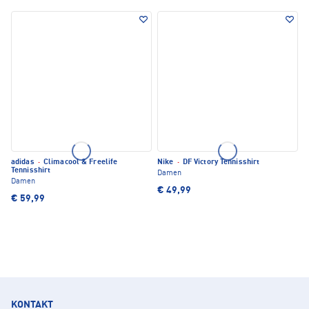
adidas
·
Climacool & Freelife
Nike
·
DF Victory Tennisshirt
Tennisshirt
Damen
Damen
€ 49,99
€ 59,99
KONTAKT