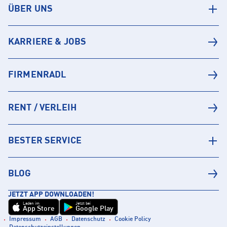
ÜBER UNS
KARRIERE & JOBS
FIRMENRADL
RENT / VERLEIH
BESTER SERVICE
BLOG
JETZT APP DOWNLOADEN!
Laden im
Jetzt bei
App Store
Google Play
Impressum
AGB
Datenschutz
Cookie Policy