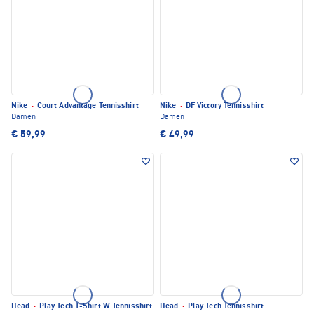
Nike
·
Court Advantage Tennisshirt
Nike
·
DF Victory Tennisshirt
Damen
Damen
€ 59,99
€ 49,99
Head
·
Play Tech T-Shirt W Tennisshirt
Head
·
Play Tech Tennisshirt