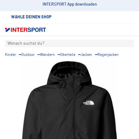
INTERSPORT App downloaden
WÄHLE DEINEN SHOP
Wonach suchst du?
Kinder
Outdoor
Wandern
Oberteile
Jacken
Regenjacken