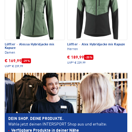
Löffler
·
Alessa Hybridjacke mit
Löffler
·
Alex Hybridjacke mit Kapuze
Kapuze
Herren
Damen
€ 189,99
-20 %
€ 169,99
-29 %
UVP*
€ 239,99
UVP*
€ 239,99
DEIN SHOP. DEINE PRODUKTE.
Wähle jetzt deinen INTERSPORT Shop aus und erhalte:
Verfügbare Produkte in deiner Nähe