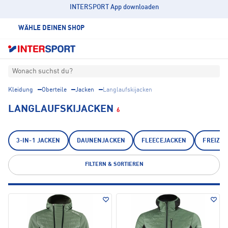
INTERSPORT App downloaden
WÄHLE DEINEN SHOP
Wonach suchst du?
Kleidung
Oberteile
Jacken
Langlaufskijacken
LANGLAUFSKIJACKEN
6
3-IN-1 JACKEN
DAUNENJACKEN
FLEECEJACKEN
FREIZEI
FILTERN & SORTIEREN