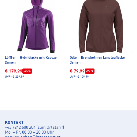
Löffler
·
Hybridjacke mit Kapuze
Odlo
·
Brensholmen Langlaufjacke
Damen
Damen
€ 179,99
€ 79,99
-25 %
-27 %
UVP*
€ 239,99
UVP*
€ 109,99
KONTAKT
+43 7242 600 204 (zum Ortstarif)
Mo. – Fr. 08:00 – 20:00 Uhr