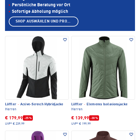
Persönliche Beratung vor Ort
Sofortige Abholung möglich
SHOP AUSWÄHLEN UND PRODUKTE ANZEIGEN
Löffler
·
Active-Stretch Hybridjacke
Löffler
·
Elements Isolationsjacke
Herren
Herren
€ 179,99
€ 139,99
-25 %
-30 %
UVP*
€ 239,99
UVP*
€ 199,99