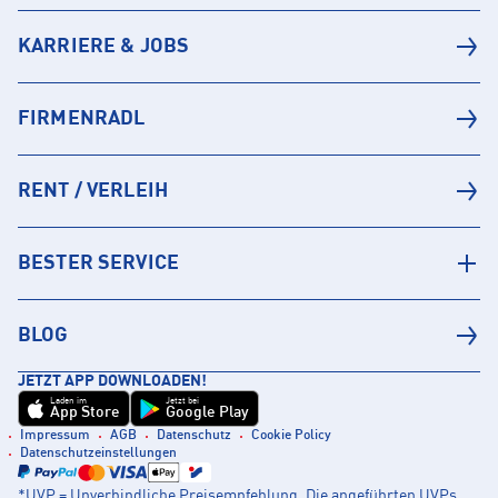
KARRIERE & JOBS
FIRMENRADL
RENT / VERLEIH
BESTER SERVICE
BLOG
JETZT APP DOWNLOADEN!
Laden im
Jetzt bei
App Store
Google Play
Impressum
AGB
Datenschutz
Cookie Policy
Datenschutzeinstellungen
*UVP = Unverbindliche Preisempfehlung. Die angeführten UVPs