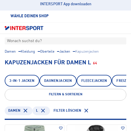
INTERSPORT App downloaden
WÄHLE DEINEN SHOP
Wonach suchst du?
Damen
Kleidung
Oberteile
Jacken
Kapuzenjacken
KAPUZENJACKEN FÜR DAMEN L
64
3-IN-1 JACKEN
DAUNENJACKEN
FLEECEJACKEN
FREIZEI
FILTERN & SORTIEREN
DAMEN
L
FILTER LÖSCHEN