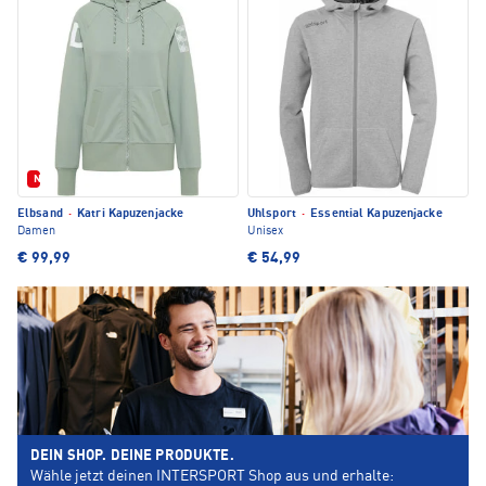
Neu
Elbsand
·
Katri Kapuzenjacke
Uhlsport
·
Essential Kapuzenjacke
Damen
Unisex
€ 99,99
€ 54,99
DEIN SHOP. DEINE PRODUKTE.
Wähle jetzt deinen INTERSPORT Shop aus und erhalte: