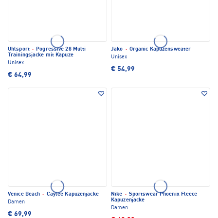
Uhlsport
·
Pogressive 28 Multi
Jako
·
Organic Kapuzensweater
Trainingsjacke mit Kapuze
Unisex
Unisex
€ 54,99
€ 64,99
Venice Beach
·
Caylee Kapuzenjacke
Nike
·
Sportswear Phoenix Fleece
Kapuzenjacke
Damen
Damen
€ 69,99