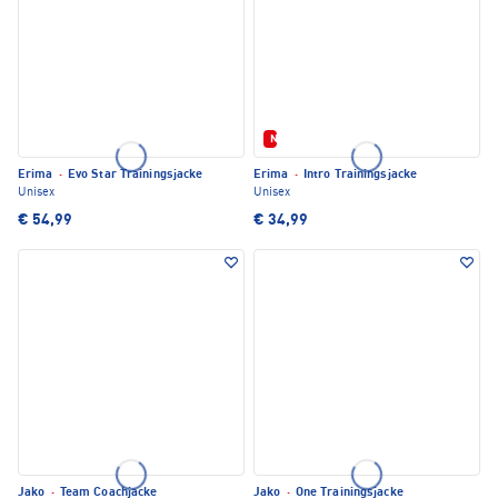
Neu
Erima
·
Evo Star Trainingsjacke
Erima
·
Intro Trainingsjacke
Unisex
Unisex
€ 54,99
€ 34,99
Jako
·
Team Coachjacke
Jako
·
One Trainingsjacke