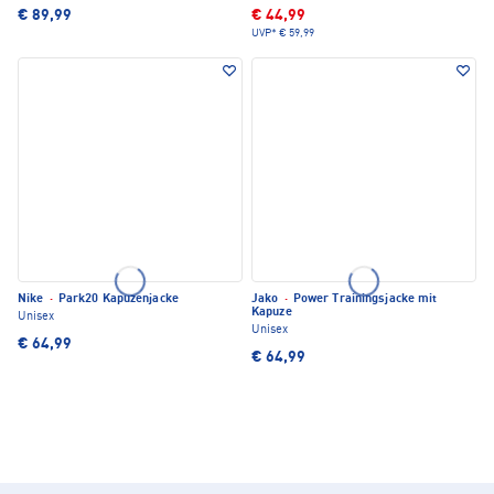
€ 89,99
€ 44,99
UVP*
€ 59,99
Nike
·
Park20 Kapuzenjacke
Jako
·
Power Trainingsjacke mit
Kapuze
Unisex
Unisex
€ 64,99
€ 64,99