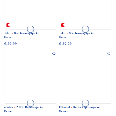
Neu
Neu
Jako
·
One Trainingsjacke
Jako
·
One Trainingsjacke
Unisex
Unisex
€ 39,99
€ 39,99
adidas
·
Z.N.E. Kapuzenjacke
Elbsand
·
Kalea Kapuzenjacke
Damen
Damen