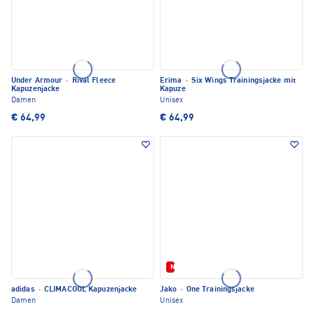
Under Armour
·
Rival Fleece
Erima
·
Six Wings Trainingsjacke mit
Kapuzenjacke
Kapuze
Damen
Unisex
€ 64,99
€ 64,99
Neu
adidas
·
CLIMACOOL Kapuzenjacke
Jako
·
One Trainingsjacke
Damen
Unisex