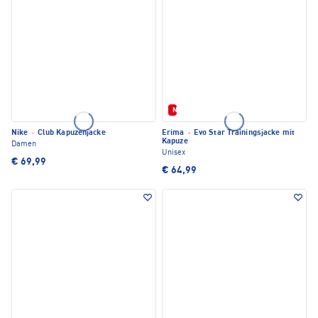
Neu
Nike
·
Club Kapuzenjacke
Erima
·
Evo Star Trainingsjacke mit
Kapuze
Damen
Unisex
€ 69,99
€ 64,99