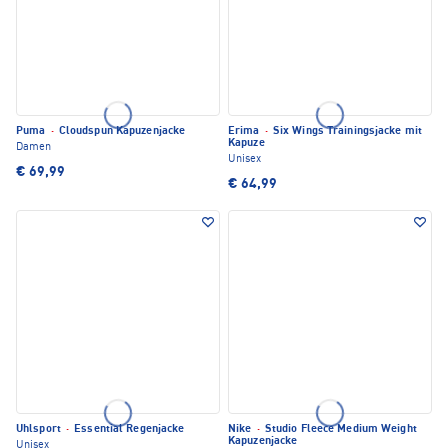
Puma
·
Cloudspun Kapuzenjacke
Erima
·
Six Wings Trainingsjacke mit
Kapuze
Damen
Unisex
€ 69,99
€ 64,99
Uhlsport
·
Essential Regenjacke
Nike
·
Studio Fleece Medium Weight
Kapuzenjacke
Unisex