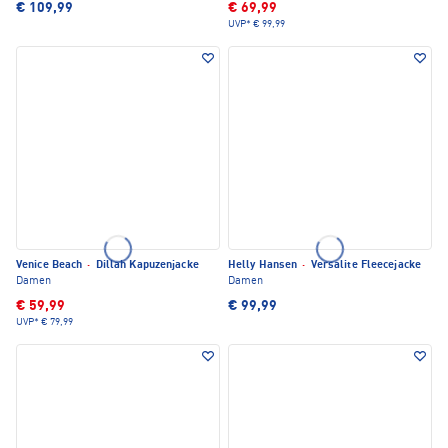
€ 109,99
€ 69,99
UVP*
€ 99,99
Venice Beach
·
Dillah Kapuzenjacke
Helly Hansen
·
Versalite Fleecejacke
Damen
Damen
€ 59,99
€ 99,99
UVP*
€ 79,99