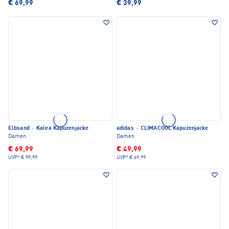
€ 69,99
€ 39,99
Elbsand
·
Kalea Kapuzenjacke
adidas
·
CLIMACOOL Kapuzenjacke
Damen
Damen
€ 69,99
€ 49,99
UVP*
€ 99,99
UVP*
€ 69,99