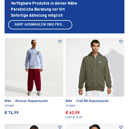
Verfügbare Produkte in deiner Nähe
Persönliche Beratung vor Ort
Sofortige Abholung möglich
SHOP AUSWÄHLEN UND PRODUKTE ANZEIGEN
Nike
·
Reissue Kapuzenjacke
Nike
·
Club BB Kapuzenjacke
Unisex
Unisex
€ 74,99
€ 62,99
UVP*
€ 74,99