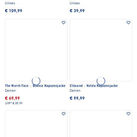
Unisex
Unisex
€ 109,99
€ 39,99
The North Face
·
Blanca Kapuzenjacke
Elbsand
·
Kelda Kapuzenjacke
Damen
Damen
€ 69,99
€ 99,99
UVP*
€ 89,99