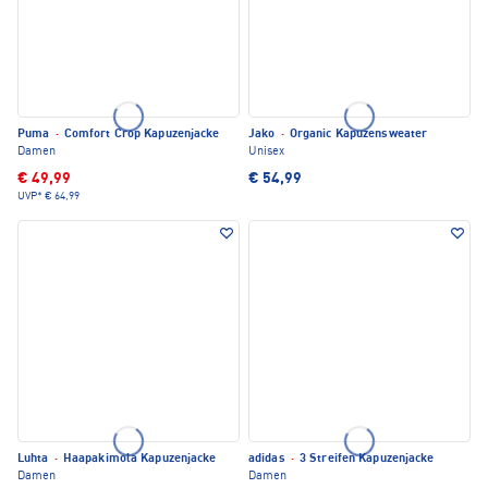
Puma
·
Comfort Crop Kapuzenjacke
Jako
·
Organic Kapuzensweater
Damen
Unisex
€ 49,99
€ 54,99
UVP*
€ 64,99
Luhta
·
Haapakimola Kapuzenjacke
adidas
·
3 Streifen Kapuzenjacke
Damen
Damen