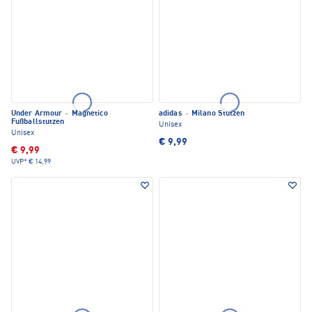
Under Armour
·
Magnetico
adidas
·
Milano Stutzen
Fußballstutzen
Unisex
Unisex
€ 9,99
€ 9,99
UVP*
€ 14,99