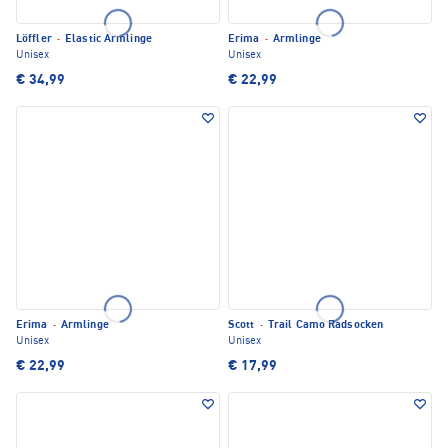
Löffler
·
Elastic Armlinge
Erima
·
Armlinge
Unisex
Unisex
€ 34,99
€ 22,99
Erima
·
Armlinge
Scott
·
Trail Camo Radsocken
Unisex
Unisex
€ 22,99
€ 17,99