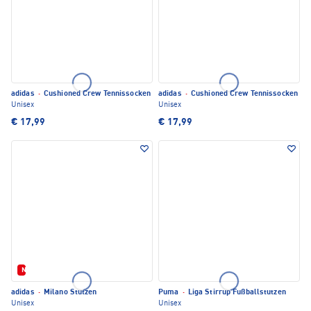
adidas
·
Cushioned Crew Tennissocken
adidas
·
Cushioned Crew Tennissocken
Unisex
Unisex
€ 17,99
€ 17,99
Neu
adidas
·
Milano Stutzen
Puma
·
Liga Stirrup Fußballstutzen
Unisex
Unisex