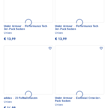
Under Armour
·
Performance Tech
Under Armour
·
Performance Tech
3er-Pack Socken
3er-Pack Socken
Unisex
Unisex
€ 13,99
€ 13,99
adidas
·
23 Fußballstutzen
Under Armour
·
Essential Crew 6er-
Pack Socken
Unisex
Unisex