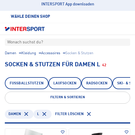
INTERSPORT App downloaden
WÄHLE DEINEN SHOP
Wonach suchst du?
Damen
Kleidung
Accessoires
Socken & Stutzen
SOCKEN & STUTZEN FÜR DAMEN L
42
FUSSBALLSTUTZEN
LAUFSOCKEN
RADSOCKEN
SKI- & 
FILTERN & SORTIEREN
DAMEN
L
FILTER LÖSCHEN