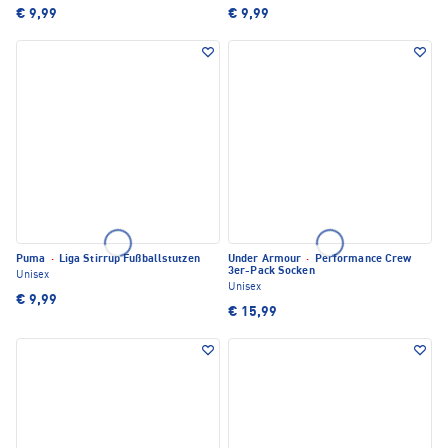
€ 9,99
€ 9,99
Puma
·
Liga Stirrup Fußballstutzen
Under Armour
·
Performance Crew
3er-Pack Socken
Unisex
Unisex
€ 9,99
€ 15,99