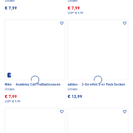
Unisex
Unisex
€ 7,99
€ 7,99
UVP*
€ 9,99
IM SET ERHÄLTLICH
Nike
·
Academy Calf Fußballstutzen
adidas
·
3-Streifen 3-er Pack Socken
Unisex
Unisex
€ 7,99
€ 12,99
UVP*
€ 9,99