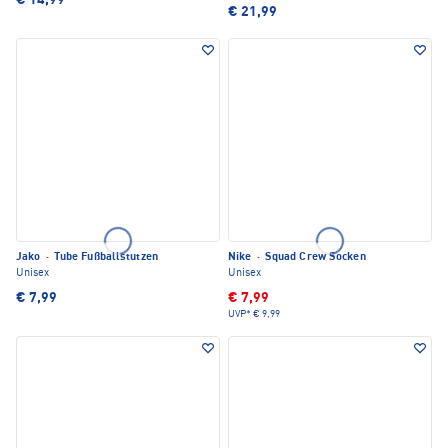
€ 14,99
€ 21,99
Jako
·
Tube Fußballstutzen
Nike
·
Squad Crew Socken
Unisex
Unisex
€ 7,99
€ 7,99
UVP*
€ 9,99