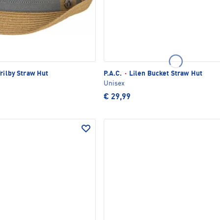
rilby Straw Hut
P.A.C.
·
Lilen Bucket Straw Hut
Unisex
€ 29,99