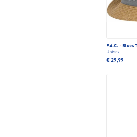
P.A.C.
·
Blues T
Unisex
€ 29,99