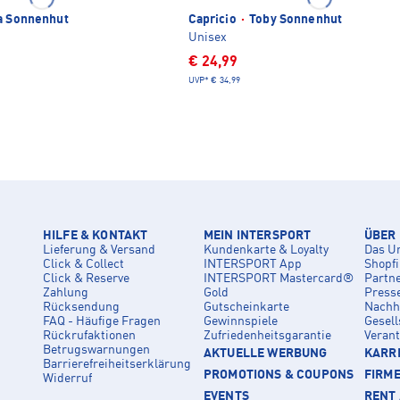
a Sonnenhut
Capricio
·
Toby Sonnenhut
Unisex
€ 24,99
UVP*
€ 34,99
HILFE & KONTAKT
MEIN INTERSPORT
ÜBER
Lieferung & Versand
Kundenkarte & Loyalty
Das U
Click & Collect
INTERSPORT App
Shopf
Click & Reserve
INTERSPORT Mastercard®
Partn
Zahlung
Gold
Press
Rücksendung
Gutscheinkarte
Nachha
FAQ - Häufige Fragen
Gewinnspiele
Gesell
Rückrufaktionen
Zufriedenheitsgarantie
Veran
Betrugswarnungen
AKTUELLE WERBUNG
KARRI
Barrierefreiheitserklärung
PROMOTIONS & COUPONS
FIRM
Widerruf
EVENTS
RENT 