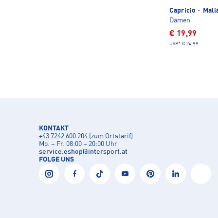
Capricio
·
Mali
Damen
€ 19,99
UVP*
€ 24,99
KONTAKT
+43 7242 600 204 (zum Ortstarif)
Mo. – Fr. 08:00 – 20:00 Uhr
service.eshop
@
intersport.at
FOLGE UNS