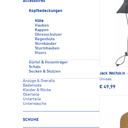
Accessoires
Kopfbedeckungen
Hüte
Hauben
Kappen
Ohrenschützer
Regenhüte
Stirnbänder
Sturmhauben
Visors
Gürtel & Hosenträger
Schals
Socken & Stutzen
Jack Wolfskin
·
Unisex
Anzüge & Overalls
Bademode
€ 49,99
Kleider & Röcke
Oberteile
Unterteile
Unterwäsche
SCHUHE