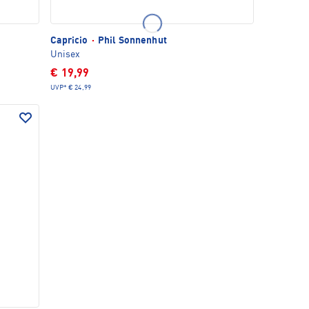
Capricio
·
Phil Sonnenhut
Unisex
€ 19,99
UVP*
€ 24,99