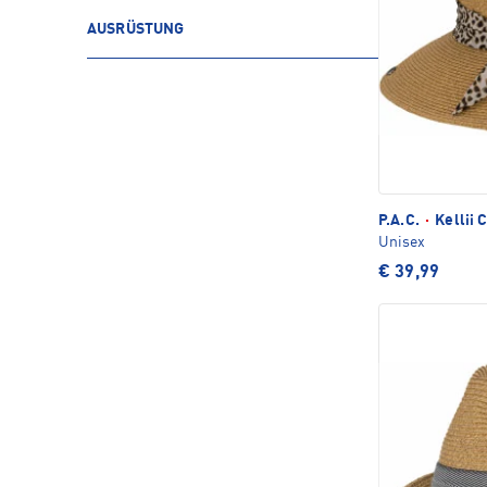
AUSRÜSTUNG
P.A.C.
·
Kellii 
Unisex
€ 39,99