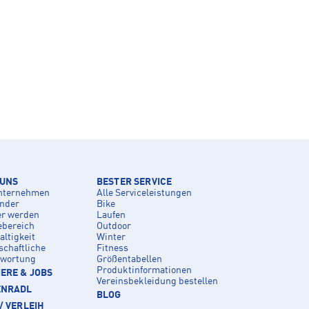
 UNS
BESTER SERVICE
nternehmen
Alle Serviceleistungen
inder
Bike
er werden
Laufen
ebereich
Outdoor
ltigkeit
Winter
schaftliche
Fitness
twortung
Größentabellen
Produktinformationen
ERE & JOBS
Vereinsbekleidung bestellen
ENRADL
BLOG
/ VERLEIH