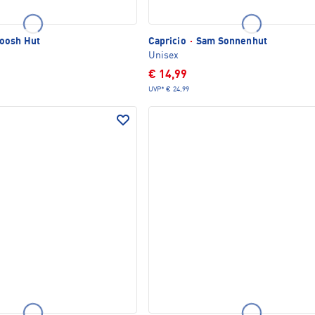
oosh Hut
Capricio
·
Sam Sonnenhut
Unisex
€ 14,99
UVP*
€ 24,99