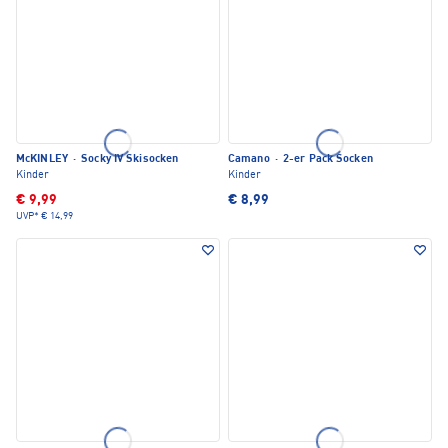
McKINLEY
·
Socky IV Skisocken
Camano
·
2-er Pack Socken
Kinder
Kinder
€ 9,99
€ 8,99
UVP*
€ 14,99