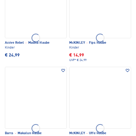
Active Rebel
·
Madita Haube
McKINLEY
·
Fips Haube
Kinder
Kinder
€ 24,99
€ 14,99
UVP*
€ 24,99
Barts
·
Makalun Haube
McKINLEY
·
Uffe Haube