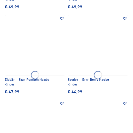
€ 49,99
€ 49,99
Eisbär
·
Star Pompon Haube
Spyder
·
Brrr Berry Haube
Kinder
Kinder
€ 47,99
€ 44,99