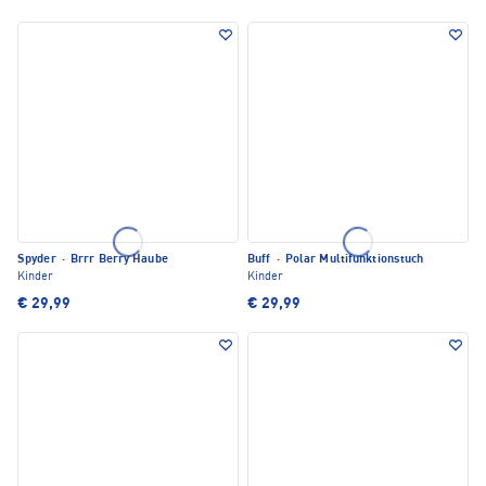
Spyder
·
Brrr Berry Haube
Buff
·
Polar Multifunktionstuch
Kinder
Kinder
€ 29,99
€ 29,99