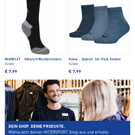
McKINLEY
·
Hikory II Wandersocken
Puma
·
Quarter 3er-Pack Socken
Kinder
Kinder
€ 7,99
€ 7,99
DEIN SHOP. DEINE PRODUKTE.
Wähle jetzt deinen INTERSPORT Shop aus und erhalte: