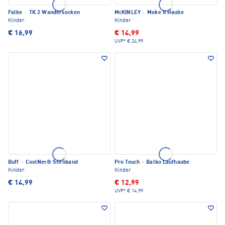
Falke
·
TK 2 Wandersocken
McKINLEY
·
Moke II Haube
Kinder
Kinder
€ 16,99
€ 14,99
UVP*
€ 24,99
Buff
·
CoolNet® Stirnband
Pro Touch
·
Balko Laufhaube
Kinder
Kinder
€ 14,99
€ 12,99
UVP*
€ 14,99