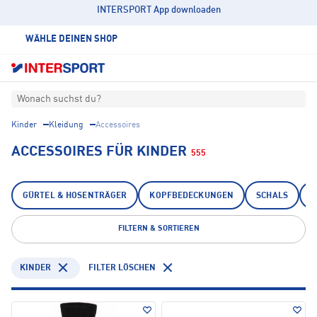
INTERSPORT App downloaden
WÄHLE DEINEN SHOP
Wonach suchst du?
Kinder
Kleidung
Accessoires
ACCESSOIRES FÜR KINDER
555
GÜRTEL & HOSENTRÄGER
KOPFBEDECKUNGEN
SCHALS
S
FILTERN & SORTIEREN
KINDER
FILTER LÖSCHEN