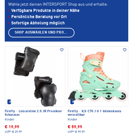
Wähle jetzt deinen INTERSPORT Shop aus und erhalte:
Verfügbare Produkte in deiner Nähe
Persönliche Beratung vor Ort
Sofortige Abholung möglich
SHOP AUSWÄHLEN UND PRODUKTE ANZEIGEN
IM SET ERHÄLTLICH
IM SET ERHÄLTLICH
Firefly
·
Leisureline 2.0 JR Protektor
Firefly
·
ILS C70 J G 1 Inlineskates
Schutzset
verstellbar
Kinder
Kinder
€ 19,99
€ 59,99
UVP*
€ 29,99
UVP*
€ 99,99