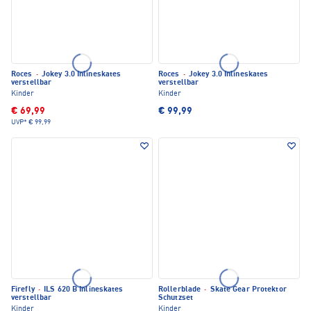
Roces
·
Jokey 3.0 Inlineskates
Roces
·
Jokey 3.0 Inlineskates
verstellbar
verstellbar
Kinder
Kinder
€ 69,99
€ 99,99
UVP*
€ 99,99
Firefly
·
ILS 620 B Inlineskates
Rollerblade
·
Skate Gear Protektor
verstellbar
Schutzset
Kinder
Kinder