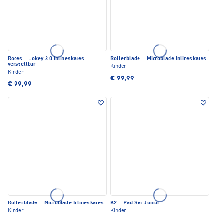
Roces
·
Jokey 3.0 Inlineskates
Rollerblade
·
Microblade Inlineskates
verstellbar
Kinder
Kinder
€ 99,99
€ 99,99
Rollerblade
·
Microblade Inlineskates
K2
·
Pad Set Junior
Kinder
Kinder