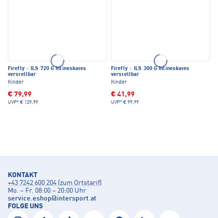
Firefly
·
ILS 720 G Inlineskates
Firefly
·
ILS 300 G Inlineskates
verstellbar
verstellbar
Kinder
Kinder
€ 79,99
€ 41,99
UVP*
€ 129,99
UVP*
€ 99,99
KONTAKT
+43 7242 600 204 (zum Ortstarif)
Mo. – Fr. 08:00 – 20:00 Uhr
service.eshop
@
intersport.at
FOLGE UNS