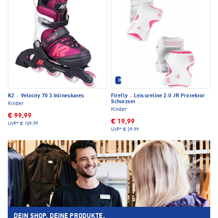
IM SET ERHÄLTLICH
K2
·
Velocity 70 3 Inlineskates
Firefly
·
Leisureline 2.0 JR Protektor
Schutzset
Kinder
Kinder
€ 99,99
€ 19,99
UVP*
€ 109,99
UVP*
€ 29,99
DEIN SHOP. DEINE PRODUKTE.