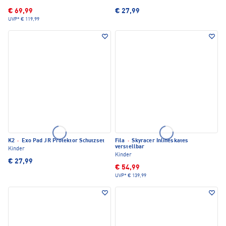
€ 69,99
€ 27,99
UVP*
€ 119,99
K2
·
Exo Pad JR Protektor Schutzset
Fila
·
Skyracer Inlineskates
verstellbar
Kinder
Kinder
€ 27,99
€ 54,99
UVP*
€ 139,99