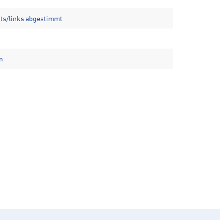
hts/links abgestimmt
n