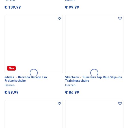
Herren
Damen
€ 139,99
€ 99,99
Neu
adidas
·
Barreda Decode Lux
Skechers
·
Summits Top Rate Slip-ins
Freizeitschuhe
Trainingsschuhe
Damen
Herren
€ 89,99
€ 84,99