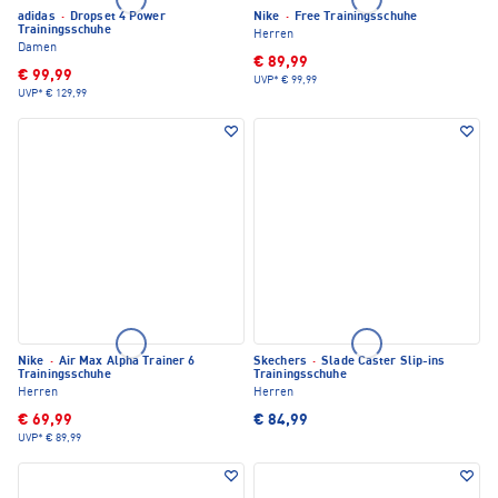
adidas
·
Dropset 4 Power
Nike
·
Free Trainingsschuhe
Trainingsschuhe
Herren
Damen
€ 89,99
€ 99,99
UVP*
€ 99,99
UVP*
€ 129,99
Nike
·
Air Max Alpha Trainer 6
Skechers
·
Slade Caster Slip-ins
Trainingsschuhe
Trainingsschuhe
Herren
Herren
€ 69,99
€ 84,99
UVP*
€ 89,99