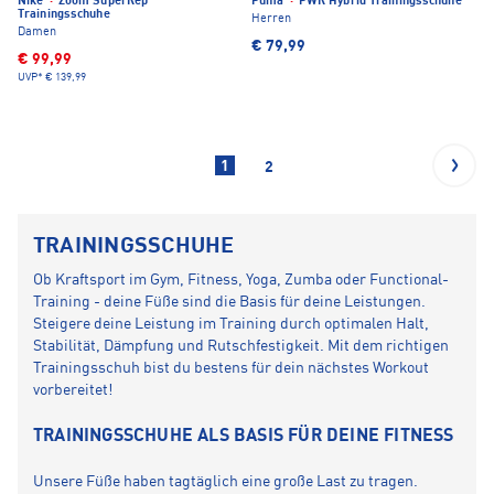
Nike
·
Zoom SuperRep
Puma
·
PWR Hybrid Trainingsschuhe
Trainingsschuhe
Herren
Damen
€ 79,99
€ 99,99
UVP*
€ 139,99
1
2
TRAININGSSCHUHE
Ob Kraftsport im Gym, Fitness, Yoga, Zumba oder Functional-
Training - deine Füße sind die Basis für deine Leistungen.
Steigere deine Leistung im Training durch optimalen Halt,
Stabilität, Dämpfung und Rutschfestigkeit. Mit dem richtigen
Trainingsschuh bist du bestens für dein nächstes Workout
vorbereitet!
TRAININGSSCHUHE ALS BASIS FÜR DEINE FITNESS
Unsere Füße haben tagtäglich eine große Last zu tragen.