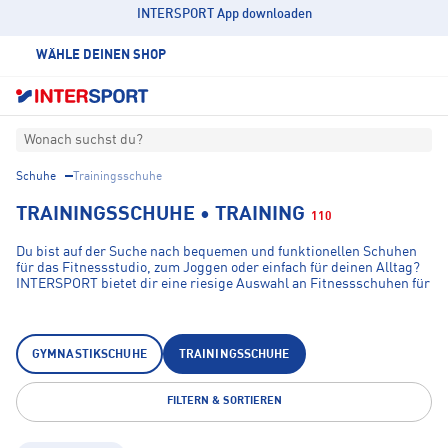
INTERSPORT App downloaden
WÄHLE DEINEN SHOP
Wonach suchst du?
Schuhe
Trainingsschuhe
TRAININGSSCHUHE • TRAINING
110
Du bist auf der Suche nach bequemen und funktionellen Schuhen
für das Fitnessstudio, zum Joggen oder einfach für deinen Alltag?
INTERSPORT bietet dir eine riesige Auswahl an Fitnessschuhen für
alle möglichen Situationen. Neben Marken wie Nike oder Under
Armour findest du bei uns auch Trainingsschuhe von Skechers und
Adidas. Bei Fitnessschuhen kommt es vor allem auf
Bequemlichkeit, eine weiche Sohle, eine gute Dämpfung und vor
GYMNASTIKSCHUHE
TRAININGSSCHUHE
allem auf die richtige Passform an. Dank der großen Auswahl gibt
es bei INTERSPORT die perfekten Trainingsschuhe für schmale und
breite Füße und das richtige Design für deinen Geschmack!
FILTERN & SORTIEREN