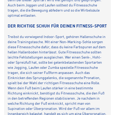
denn bei dieser Sportart wird viel gehüpft und gesprungen.
Auch beim Joggen und Laufen solltest du Fitnessschuhe
tragen, die die Bewegung abfedern und so die Wirbelsäule
optimal entlasten.
DER RICHTIGE SCHUH FÜR DEINEN FITNESS-SPORT
Treibst du vorwiegend Indoor-Sport, gehören Hallenschuhe in
deine Trainingstasche. Mit einer Non-Marking-Sohle sorgen
diese Fitnessschuhe dafür, dass du keine Farbspuren auf dem
hellen Hallenboden hinterlässt. Gute Fitnessschuhe sollten
leichte Fehlstellungen ausgleichen. Wer einen Senk-, Hohl-
oder Spreizfuß hat, sollte bei gelenkbelastenden Sportarten
wie Jogging, Laufen oder Zumba spezielle Fitnessschuhe
tragen, die sich seiner Fußform anpassen. Auch das
Einknicken des Sprunggelenks, die sogenannte Pronation,
spielt bei der Wahl der richtigen Fitnessschuhe eine Rolle.
Wenn dein Fuß beim Laufen stärker in eine bestimmte
Richtung einknickt, benötigst du Fitnessschuhe, die den Fuß
in den betreffenden Regionen stabilisieren. Je nachdem in
welche Richtung der Fuß einknickt, spricht man von
Supination oder Überpronation. Wird der Fuß vor allem im
Innenbereich belastet, handelt es sich um eine Überpronation.