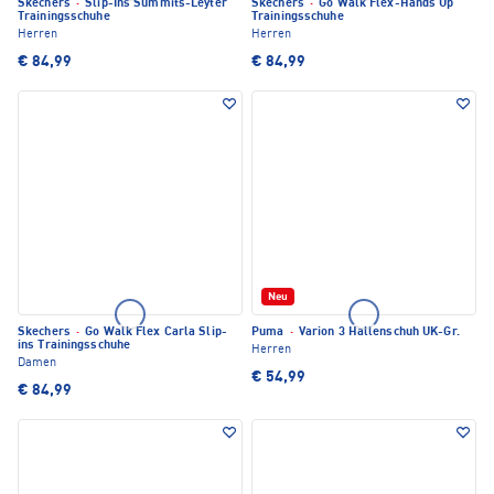
Skechers
·
Slip-Ins Summits-Leyter
Skechers
·
Go Walk Flex-Hands Up
Trainingsschuhe
Trainingsschuhe
Herren
Herren
€ 84,99
€ 84,99
Neu
Skechers
·
Go Walk Flex Carla Slip-
Puma
·
Varion 3 Hallenschuh UK-Gr.
ins Trainingsschuhe
Herren
Damen
€ 54,99
€ 84,99