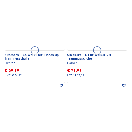
Skechers
·
Go Walk Flex-Hands Up
Skechers
·
D'Lux Walker 2.0
Trainingsschuhe
Trainingsschuhe
Herren
Damen
€ 69,99
€ 79,99
UVP*
€ 84,99
UVP*
€ 99,99