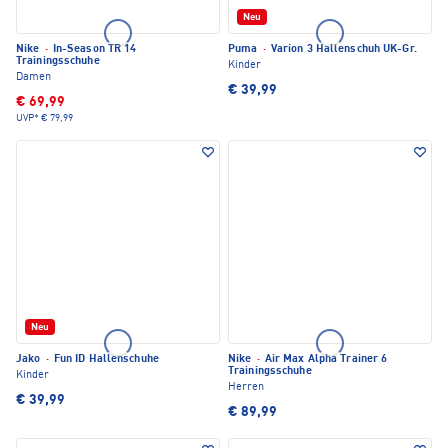
Neu
Nike
·
In-Season TR 14
Puma
·
Varion 3 Hallenschuh UK-Gr.
Trainingsschuhe
Kinder
Damen
€ 39,99
€ 69,99
UVP*
€ 79,99
Neu
Jako
·
Fun ID Hallenschuhe
Nike
·
Air Max Alpha Trainer 6
Trainingsschuhe
Kinder
Herren
€ 39,99
€ 89,99