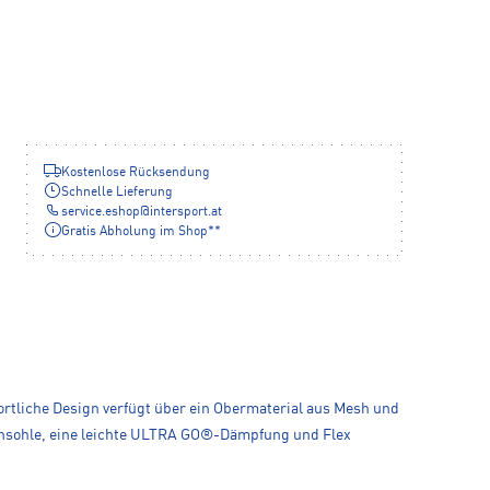
Kostenlose Rücksendung
Schnelle Lieferung
service.eshop
@
intersport.at
Gratis Abholung im Shop**
tliche Design verfügt über ein Obermaterial aus Mesh und
ensohle, eine leichte ULTRA GO®-Dämpfung und Flex