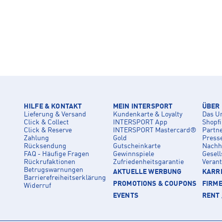
HILFE & KONTAKT
MEIN INTERSPORT
ÜBER
Lieferung & Versand
Kundenkarte & Loyalty
Das U
Click & Collect
INTERSPORT App
Shopf
Click & Reserve
INTERSPORT Mastercard®
Partn
Zahlung
Gold
Press
Rücksendung
Gutscheinkarte
Nachha
FAQ - Häufige Fragen
Gewinnspiele
Gesell
Rückrufaktionen
Zufriedenheitsgarantie
Veran
Betrugswarnungen
AKTUELLE WERBUNG
KARRI
Barrierefreiheitserklärung
PROMOTIONS & COUPONS
FIRM
Widerruf
EVENTS
RENT 