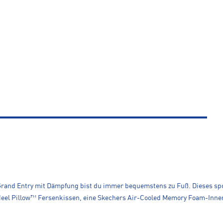
and Entry mit Dämpfung bist du immer bequemstens zu Fuß. Dieses spor
 Heel Pillow™ Fersenkissen, eine Skechers Air-Cooled Memory Foam-Inn