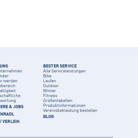
 UNS
BESTER SERVICE
nternehmen
Alle Serviceleistungen
inder
Bike
er werden
Laufen
ebereich
Outdoor
ltigkeit
Winter
schaftliche
Fitness
twortung
Größentabellen
Produktinformationen
ERE & JOBS
Vereinsbekleidung bestellen
ENRADL
BLOG
/ VERLEIH