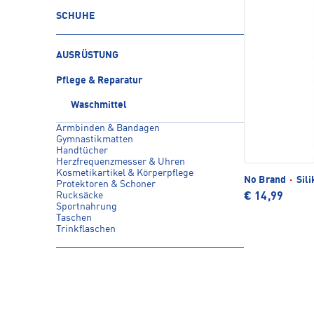
SCHUHE
AUSRÜSTUNG
Pflege & Reparatur
Waschmittel
Armbinden & Bandagen
Gymnastikmatten
Handtücher
Herzfrequenzmesser & Uhren
Kosmetikartikel & Körperpflege
No Brand
·
Sili
Protektoren & Schoner
Rucksäcke
€ 14,99
Sportnahrung
Taschen
Trinkflaschen