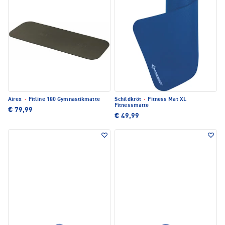
Airex
·
Fitline 180 Gymnastikmatte
Schildkröt
·
Fitness Mat XL
Fitnessmatte
€ 79,99
€ 49,99