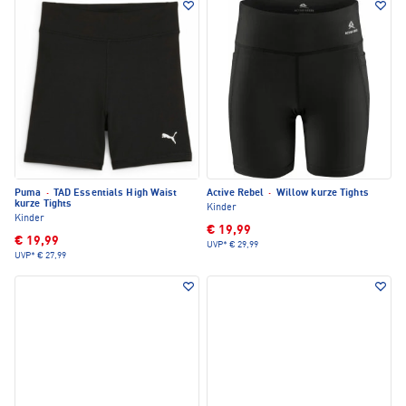
Puma
·
TAD Essentials High Waist
Active Rebel
·
Willow kurze Tights
kurze Tights
Kinder
Kinder
€ 19,99
€ 19,99
UVP*
€ 29,99
UVP*
€ 27,99