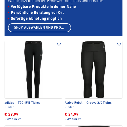
Wähle jetzt deinen INTERSPORT Shop aus und erhalte:
Verfügbare Produkte in deiner Nähe
Persönliche Beratung vor Ort
Sofortige Abholung möglich
SHOP AUSWÄHLEN UND PRODUKTE ANZEIGEN
adidas
·
TECHFIT Tights
Active Rebel
·
Groove 3/4 Tights
Kinder
Kinder
€ 29,99
€ 24,99
UVP*
€ 34,99
UVP*
€ 34,99