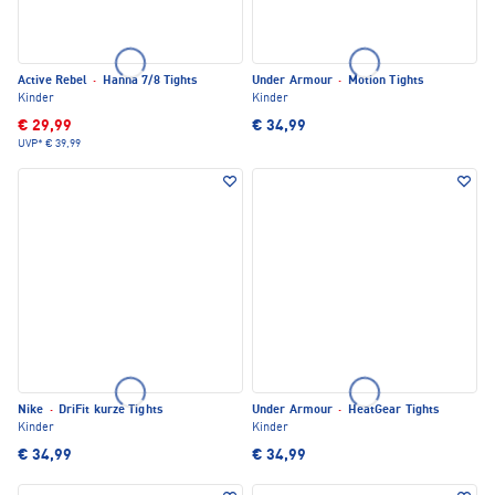
Active Rebel
·
Hanna 7/8 Tights
Under Armour
·
Motion Tights
Kinder
Kinder
€ 29,99
€ 34,99
UVP*
€ 39,99
Nike
·
DriFit kurze Tights
Under Armour
·
HeatGear Tights
Kinder
Kinder
€ 34,99
€ 34,99