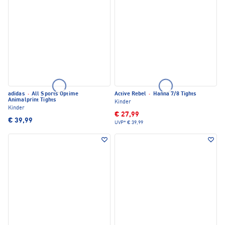
adidas
·
All Sports Optime
Active Rebel
·
Hanna 7/8 Tights
Animalprint Tights
Kinder
Kinder
€ 27,99
€ 39,99
UVP*
€ 39,99