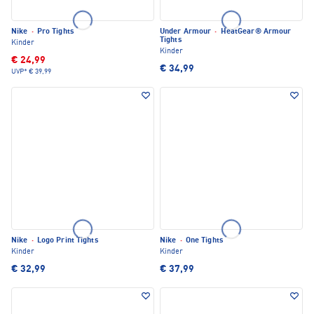
Nike
·
Pro Tights
Under Armour
·
HeatGear® Armour
Tights
Kinder
Kinder
€ 24,99
€ 34,99
UVP*
€ 39,99
Nike
·
Logo Print Tights
Nike
·
One Tights
Kinder
Kinder
€ 32,99
€ 37,99