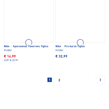
Nike
·
Sportswear Favorites Tights
Nike
·
Pro kurze Tights
Kinder
Kinder
€ 14,99
€ 32,99
UVP*
€ 29,99
1
2