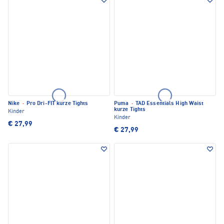
Nike
·
Pro Dri-FIT kurze Tights
Puma
·
TAD Essentials High Waist
kurze Tights
Kinder
Kinder
€ 27,99
€ 27,99