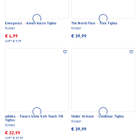
Energetics
·
Ameli kurze Tights
The North Face
·
Flex Tights
Kinder
Kinder
€ 4,99
€ 39,99
UVP*
€ 9,99
adidas
·
Future Icons Soft Touch 7/8
Under Armour
·
ColdGear Tights
Tights
Kinder
Kinder
€ 39,99
€ 32,99
UVP*
€ 39,99