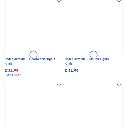
Under Armour
·
HeatGear® Tights
Under Armour
·
Motion Tights
Kinder
Kinder
€ 24,99
€ 34,99
UVP*
€ 34,99