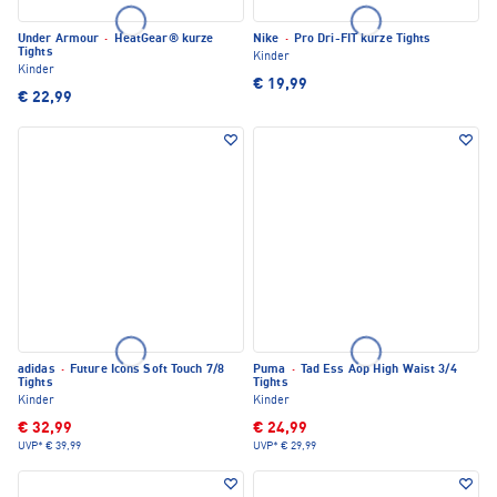
Under Armour
·
HeatGear® kurze
Nike
·
Pro Dri-FIT kurze Tights
Tights
Kinder
Kinder
€ 19,99
€ 22,99
adidas
·
Future Icons Soft Touch 7/8
Puma
·
Tad Ess Aop High Waist 3/4
Tights
Tights
Kinder
Kinder
€ 32,99
€ 24,99
UVP*
€ 39,99
UVP*
€ 29,99