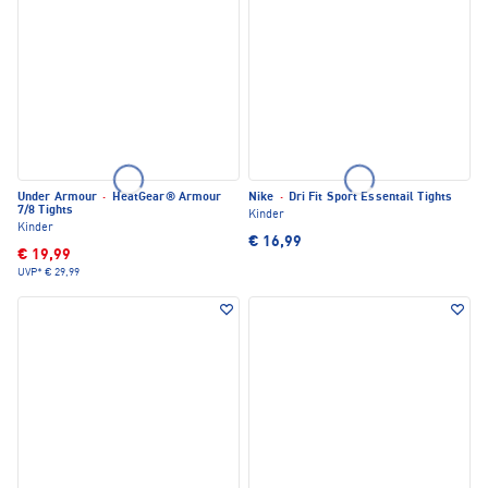
Under Armour
·
HeatGear® Armour
Nike
·
Dri Fit Sport Essentail Tights
7/8 Tights
Kinder
Kinder
€ 16,99
€ 19,99
UVP*
€ 29,99