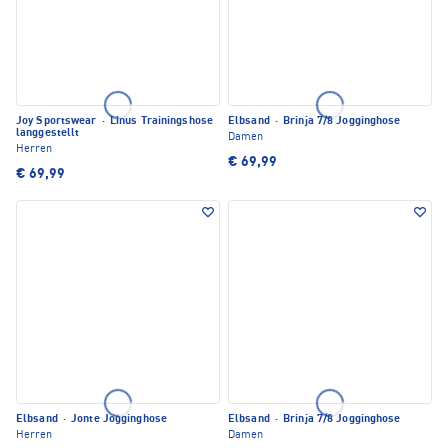
Joy Sportswear
·
Linus Trainingshose
Elbsand
·
Brinja 7/8 Jogginghose
langgestellt
Damen
Herren
€ 69,99
€ 69,99
Elbsand
·
Jonte Jogginghose
Elbsand
·
Brinja 7/8 Jogginghose
Herren
Damen