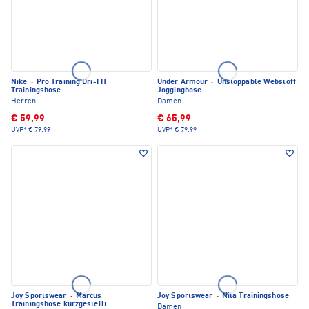
Nike
·
Pro Training Dri-FIT
Under Armour
·
Unstoppable Webstoff
Trainingshose
Jogginghose
Herren
Damen
€ 59,99
€ 65,99
UVP*
€ 79,99
UVP*
€ 79,99
Joy Sportswear
·
Marcus
Joy Sportswear
·
Nita Trainingshose
Trainingshose kurzgestellt
Damen