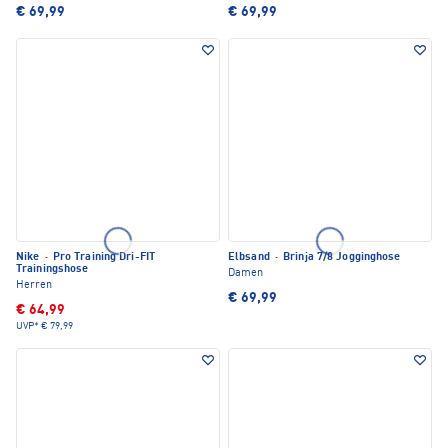
€ 69,99
€ 69,99
Nike
·
Pro Training Dri-FIT
Elbsand
·
Brinja 7/8 Jogginghose
Trainingshose
Damen
Herren
€ 69,99
€ 64,99
UVP*
€ 79,99