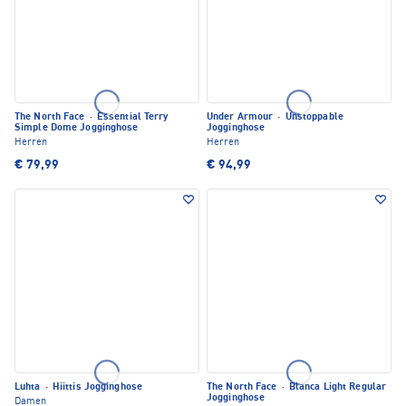
The North Face
·
Essential Terry
Under Armour
·
Unstoppable
Simple Dome Jogginghose
Jogginghose
Herren
Herren
€ 79,99
€ 94,99
Luhta
·
Hiittis Jogginghose
The North Face
·
Blanca Light Regular
Jogginghose
Damen