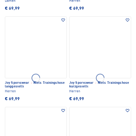
Damen
Herren
€ 69,99
€ 69,99
Joy Sportswear
·
Niels Trainingshose
Joy Sportswear
·
Niels Trainingshose
langgestellt
kurzgestellt
Herren
Herren
€ 69,99
€ 69,99