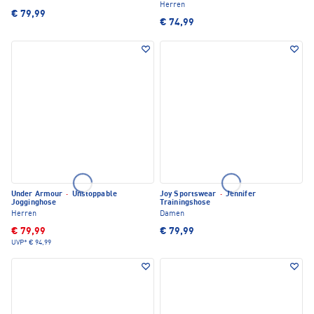
Herren
€ 79,99
€ 74,99
Under Armour
·
Unstoppable
Joy Sportswear
·
Jennifer
Jogginghose
Trainingshose
Herren
Damen
€ 79,99
€ 79,99
UVP*
€ 94,99