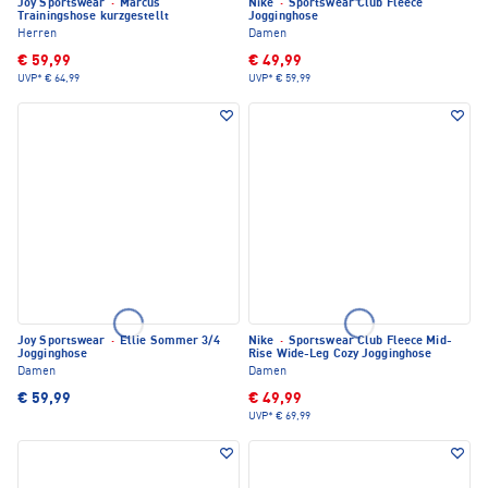
Joy Sportswear
·
Marcus
Nike
·
Sportswear Club Fleece
Trainingshose kurzgestellt
Jogginghose
Herren
Damen
€ 59,99
€ 49,99
UVP*
€ 64,99
UVP*
€ 59,99
Joy Sportswear
·
Ellie Sommer 3/4
Nike
·
Sportswear Club Fleece Mid-
Jogginghose
Rise Wide-Leg Cozy Jogginghose
Damen
Damen
€ 59,99
€ 49,99
UVP*
€ 69,99