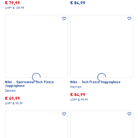
€ 79,99
€ 84,99
UVP*
€ 139,99
Nike
·
Sportswear Tech Fleece
Nike
·
Tech Fleece Jogginghose
Jogginghose
Herren
Damen
€ 84,99
€ 69,99
UVP*
€ 99,99
UVP*
€ 99,99