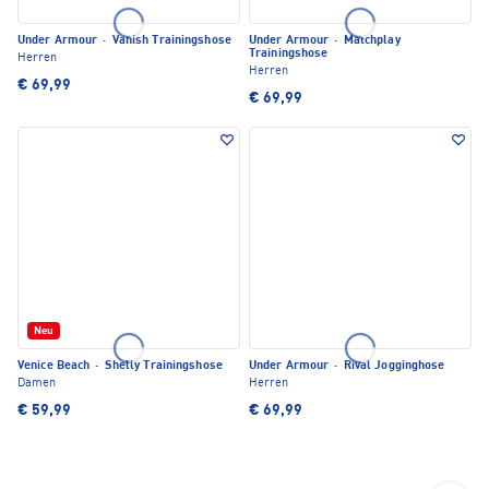
Under Armour
·
Vanish Trainingshose
Under Armour
·
Matchplay
Trainingshose
Herren
Herren
€ 69,99
€ 69,99
Neu
Venice Beach
·
Shelly Trainingshose
Under Armour
·
Rival Jogginghose
Damen
Herren
€ 59,99
€ 69,99