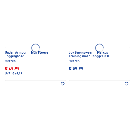
Under Armour
·
Icon Fleece
Joy Sportswear
·
Marcus
Jogginghose
Trainingshose langgestellt
Herren
Herren
€ 49,99
€ 59,99
UVP*
€ 69,99