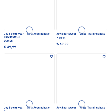
Joy Sportswear
·
Sina Jogginghose
Joy Sportswear
·
Linus Trainingshose
kurzgestellt
Herren
Damen
€ 69,99
€ 69,99
Joy Sportswear
·
Sina Jogginghose
Joy Sportswear
·
Niels Trainingshose