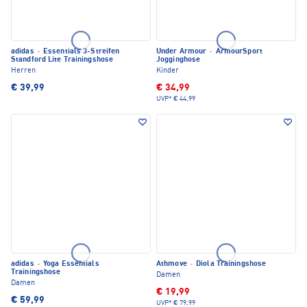
adidas
·
Essentials 3-Streifen
Under Armour
·
ArmourSport
Standford Lite Trainingshose
Jogginghose
Herren
Kinder
€ 39,99
€ 34,99
UVP*
€ 44,99
adidas
·
Yoga Essentials
Athmove
·
Diola Trainingshose
Trainingshose
Damen
Damen
€ 19,99
€ 59,99
UVP*
€ 79,99