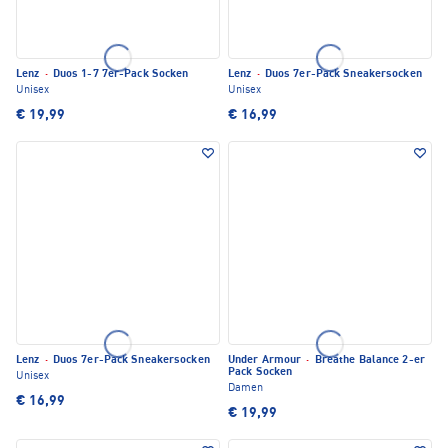
Lenz
·
Duos 1-7 7er-Pack Socken
Lenz
·
Duos 7er-Pack Sneakersocken
Unisex
Unisex
€ 19,99
€ 16,99
Lenz
·
Duos 7er-Pack Sneakersocken
Under Armour
·
Breathe Balance 2-er
Pack Socken
Unisex
Damen
€ 16,99
€ 19,99