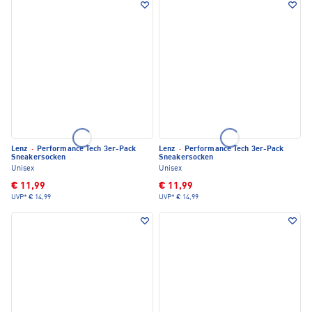
Lenz
·
Performance Tech 3er-Pack
Lenz
·
Performance Tech 3er-Pack
Sneakersocken
Sneakersocken
Unisex
Unisex
€ 11,99
€ 11,99
UVP*
€ 14,99
UVP*
€ 14,99