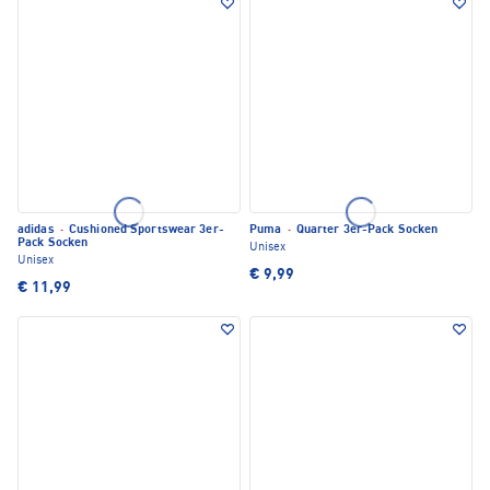
adidas
·
Cushioned Sportswear 3er-
Puma
·
Quarter 3er-Pack Socken
Pack Socken
Unisex
Unisex
€ 9,99
€ 11,99