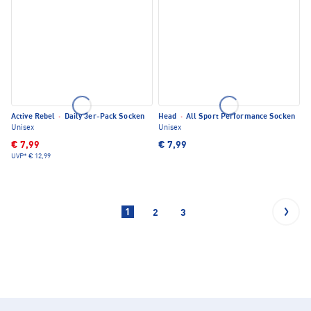
Active Rebel
·
Daily 3er-Pack Socken
Head
·
All Sport Performance Socken
Unisex
Unisex
€ 7,99
€ 7,99
UVP*
€ 12,99
1
2
3