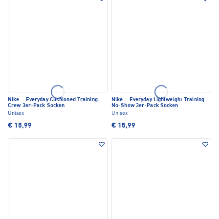
Nike
·
Everyday Cushioned Training
Nike
·
Everyday Lightweight Training
Crew 3er-Pack Socken
No-Show 3er-Pack Socken
Unisex
Unisex
€ 15,99
€ 15,99