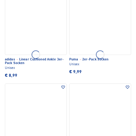
adidas
·
Linear Cushioned Ankle 3er-
Puma
·
2er-Pack Socken
Pack Socken
Unisex
Unisex
€ 9,99
€ 8,99