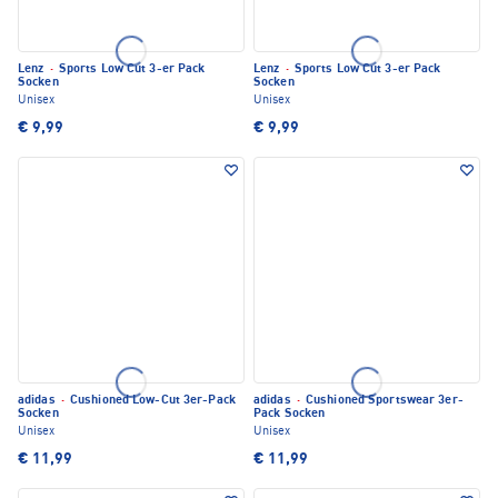
Lenz
·
Sports Low Cut 3-er Pack
Lenz
·
Sports Low Cut 3-er Pack
Socken
Socken
Unisex
Unisex
€ 9,99
€ 9,99
adidas
·
Cushioned Low-Cut 3er-Pack
adidas
·
Cushioned Sportswear 3er-
Socken
Pack Socken
Unisex
Unisex
€ 11,99
€ 11,99