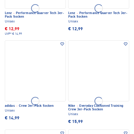
Lenz
·
Performance Quarter Tech 3er-
Lenz
·
Performance Quarter Tech 3er-
Pack Socken
Pack Socken
Unisex
Unisex
€ 12,99
€ 12,99
UVP*
€ 14,99
adidas
·
Crew 3er-Pack Socken
Nike
·
Everyday Cushioned Training
Crew 3er-Pack Socken
Unisex
Unisex
€ 14,99
€ 15,99