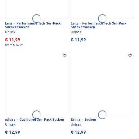
Lenz
·
Performance Tech 3er-Pack
Lenz
·
Performance Tech 3er-Pack
Sneakersocken
Sneakersocken
Unisex
Unisex
€ 11,99
€ 11,99
UVP*
€ 14,99
adidas
·
Cushioned 3er-Pack Socken
Erima
·
Socken
Unisex
Unisex
€ 12,99
€ 12,99