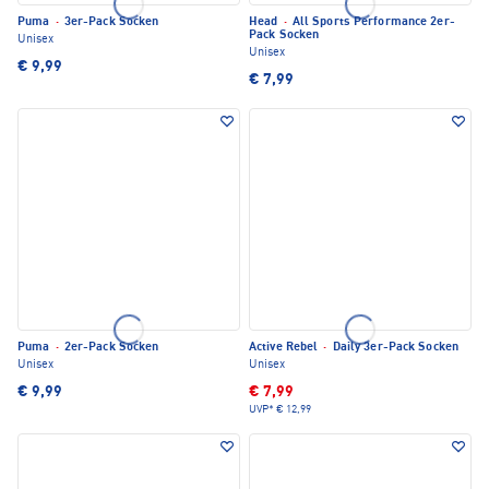
Puma
·
3er-Pack Socken
Head
·
All Sports Performance 2er-
Pack Socken
Unisex
Unisex
€ 9,99
€ 7,99
Puma
·
2er-Pack Socken
Active Rebel
·
Daily 3er-Pack Socken
Unisex
Unisex
€ 9,99
€ 7,99
UVP*
€ 12,99