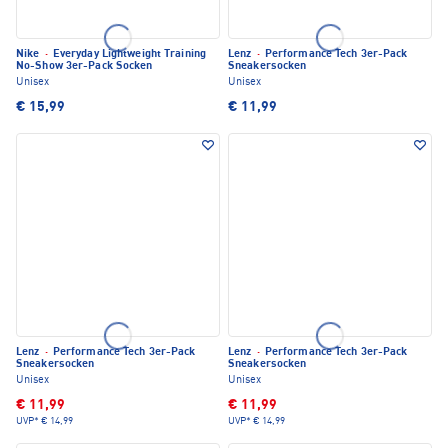
Nike
·
Everyday Lightweight Training
Lenz
·
Performance Tech 3er-Pack
No-Show 3er-Pack Socken
Sneakersocken
Unisex
Unisex
€ 15,99
€ 11,99
Lenz
·
Performance Tech 3er-Pack
Lenz
·
Performance Tech 3er-Pack
Sneakersocken
Sneakersocken
Unisex
Unisex
€ 11,99
€ 11,99
UVP*
€ 14,99
UVP*
€ 14,99