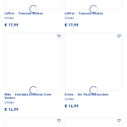
Löffler
·
Transtex Socken
Löffler
·
Transtex Socken
Unisex
Unisex
€ 17,99
€ 17,99
Nike
·
Everyday Essential Crew
Erima
·
3er-Pack Kurzsocken
Socken
Unisex
Unisex
€ 16,99
€ 14,99