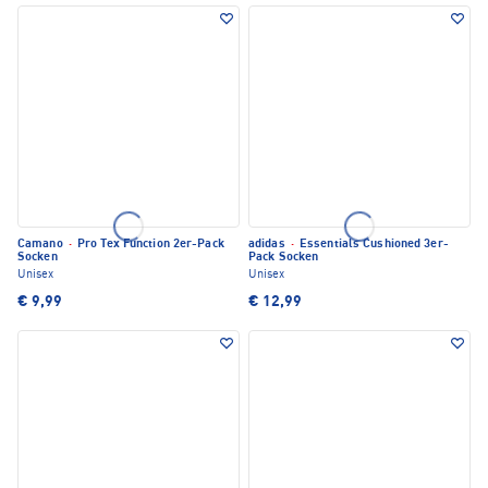
Camano
·
Pro Tex Function 2er-Pack
adidas
·
Essentials Cushioned 3er-
Socken
Pack Socken
Unisex
Unisex
€ 9,99
€ 12,99