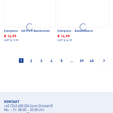
Energetics
·
AB Pro II Bauchtrainer
Energetics
·
Balanceboard
€ 14,99
€ 14,99
UVP*
€ 19,99
UVP*
€ 24,99
1
2
3
4
5
...
39
40
KONTAKT
+43 7242 600 204 (zum Ortstarif)
Mo. – Fr. 08:00 – 20:00 Uhr