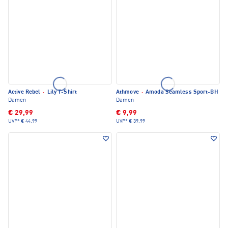
Active Rebel
·
Lily T-Shirt
Athmove
·
Amoda Seamless Sport-BH
Damen
Damen
€ 29,99
€ 9,99
UVP*
€ 44,99
UVP*
€ 39,99