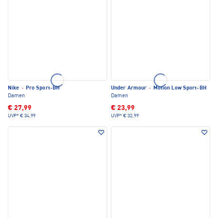
Nike
·
Pro Sport-BH
Under Armour
·
Motion Low Sport-BH
Damen
Damen
€ 27,99
€ 23,99
UVP*
€ 34,99
UVP*
€ 32,99