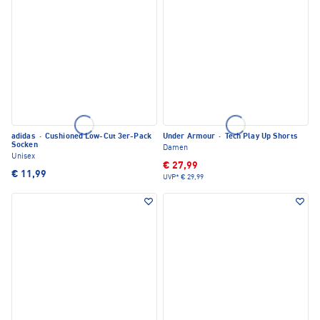
adidas
·
Cushioned Low-Cut 3er-Pack
Under Armour
·
Tech Play Up Shorts
Socken
Damen
Unisex
€ 27,99
€ 11,99
UVP*
€ 29,99