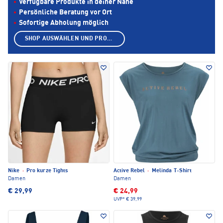
Verfügbare Produkte in deiner Nähe
Persönliche Beratung vor Ort
Sofortige Abholung möglich
SHOP AUSWÄHLEN UND PRODUKTE ANZEIGEN
Nike
·
Pro kurze Tights
Active Rebel
·
Melinda T-Shirt
Damen
Damen
€ 29,99
€ 24,99
UVP*
€ 39,99