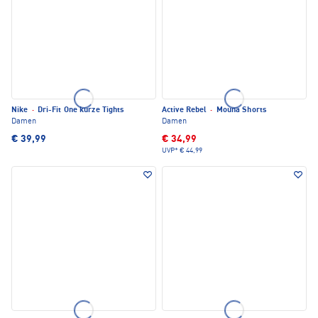
Nike
·
Dri-Fit One kurze Tights
Active Rebel
·
Mouna Shorts
Damen
Damen
€ 39,99
€ 34,99
UVP*
€ 44,99