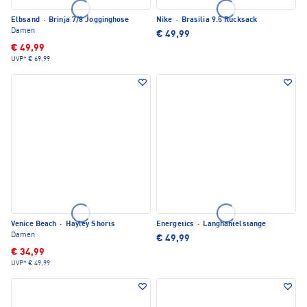
Elbsand
·
Brinja 7/8 Jogginghose
Nike
·
Brasilia 9.5 Rucksack
Damen
€ 49,99
€ 49,99
UVP*
€ 69,99
Venice Beach
·
Hayley Shorts
Energetics
·
Langhantelstange
Damen
€ 49,99
€ 34,99
UVP*
€ 49,99