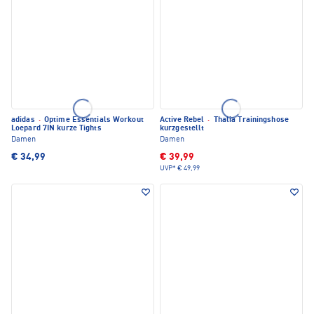
adidas
·
Optime Essentials Workout
Active Rebel
·
Thalia Trainingshose
Loepard 7IN kurze Tights
kurzgestellt
Damen
Damen
€ 34,99
€ 39,99
UVP*
€ 49,99