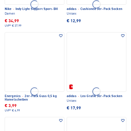
Nike
·
Indy Light Support Sport-BH
adidas
·
Cushioned 3er-Pack Socken
Damen
Unisex
€ 34,99
€ 12,99
UVP*
€ 37,99
Neu
Energetics
·
2er-Pack Guss 0,5 kg
adidas
·
Leo Grafik 3er-Pack Socken
Hantelscheiben
Unisex
€ 3,99
€ 17,99
UVP*
€ 6,99