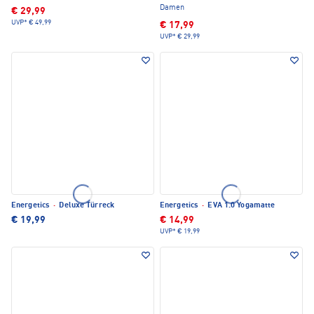
Damen
€ 29,99
UVP*
€ 49,99
€ 17,99
UVP*
€ 29,99
Energetics
·
Deluxe Türreck
Energetics
·
EVA 1.0 Yogamatte
€ 19,99
€ 14,99
UVP*
€ 19,99