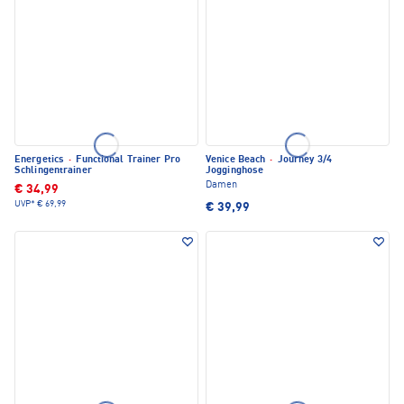
Energetics
·
Functional Trainer Pro
Venice Beach
·
Journey 3/4
Schlingentrainer
Jogginghose
Damen
€ 34,99
UVP*
€ 69,99
€ 39,99