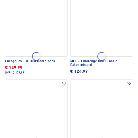
Energetics
·
UB100 Hantelbank
MFT
·
Challenge Disc Classic
Balanceboard
€ 129,99
€ 124,99
UVP*
€ 179,99