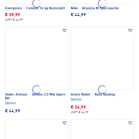
Energetics
·
Cement 16 kg Kettlebell
Nike
·
Brasilia M Sporttasche
€ 39,99
€ 44,99
UVP*
€ 44,99
Under Armour
·
Infinity 2.0 Mid Sport-
Active Rebel
·
Kalu Tanktop
BH
Damen
Damen
€ 34,99
€ 44,99
UVP*
€ 44,99