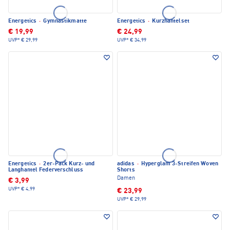
Energetics
·
Gymnastikmatte
Energetics
·
Kurzhantelset
€ 19,99
€ 24,99
UVP*
€ 29,99
UVP*
€ 34,99
Energetics
·
2er-Pack Kurz- und
adidas
·
Hyperglam 3-Streifen Woven
Langhantel Federverschluss
Shorts
Damen
€ 3,99
UVP*
€ 4,99
€ 23,99
UVP*
€ 29,99