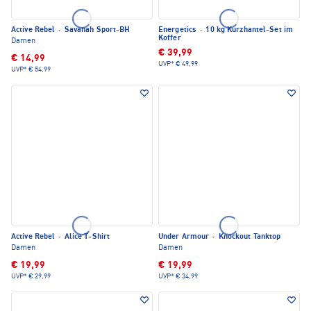
Active Rebel
·
Savanah Sport-BH
Energetics
·
10 kg Kurzhantel-Set im
Koffer
Damen
€ 39,99
€ 14,99
UVP*
€ 49,99
UVP*
€ 54,99
Active Rebel
·
Alice T-Shirt
Under Armour
·
Knockout Tanktop
Damen
Damen
€ 19,99
€ 19,99
UVP*
€ 29,99
UVP*
€ 34,99