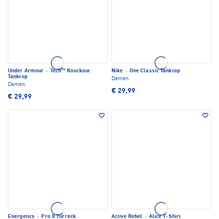
Under Armour
·
Tech™ Knockout
Nike
·
One Classic Tanktop
Tanktop
Damen
Damen
€ 29,99
€ 29,99
Energetics
·
Pro II Türreck
Active Rebel
·
Alice T-Shirt