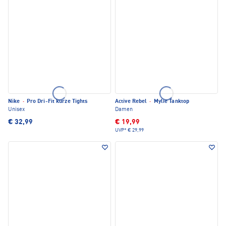
Nike
·
Pro Dri-Fit kurze Tights
Active Rebel
·
Mylie Tanktop
Unisex
Damen
€ 32,99
€ 19,99
UVP*
€ 29,99