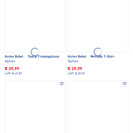
Active Rebel
·
Thalia Trainingshose
Active Rebel
·
Melinda T-Shirt
Damen
Damen
€ 39,99
€ 29,99
UVP*
€ 49,99
UVP*
€ 39,99