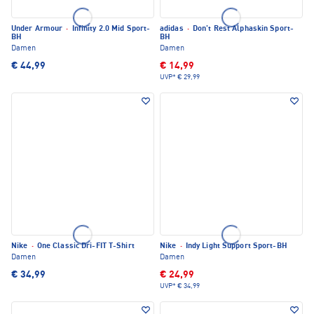
Under Armour
·
Infinity 2.0 Mid Sport-
adidas
·
Don't Rest Alphaskin Sport-
BH
BH
Damen
Damen
€ 44,99
€ 14,99
UVP*
€ 29,99
Nike
·
One Classic Dri-FIT T-Shirt
Nike
·
Indy Light Support Sport-BH
Damen
Damen
€ 34,99
€ 24,99
UVP*
€ 34,99