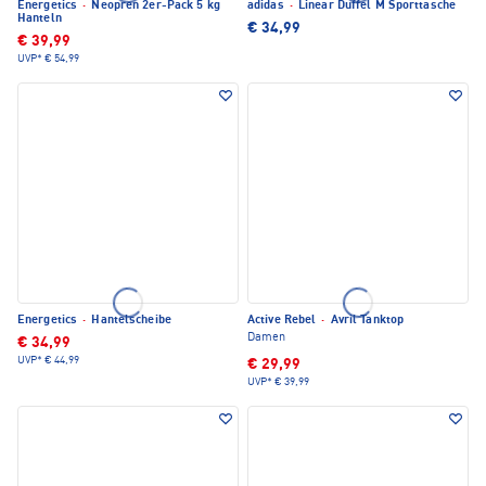
Energetics
·
Neopren 2er-Pack 5 kg
adidas
·
Linear Duffel M Sporttasche
Hanteln
€ 34,99
€ 39,99
UVP*
€ 54,99
Energetics
·
Hantelscheibe
Active Rebel
·
Avril Tanktop
Damen
€ 34,99
UVP*
€ 44,99
€ 29,99
UVP*
€ 39,99