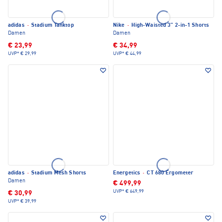
adidas
·
Stadium Tanktop
Nike
·
High-Waisted 3" 2-in-1 Shorts
Damen
Damen
€ 23,99
€ 34,99
UVP*
€ 29,99
UVP*
€ 44,99
adidas
·
Stadium Mesh Shorts
Energetics
·
CT 680 Ergometer
Damen
€ 499,99
UVP*
€ 649,99
€ 30,99
UVP*
€ 39,99