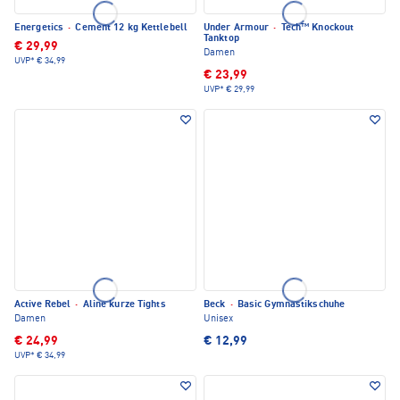
Energetics
·
Cement 12 kg Kettlebell
Under Armour
·
Tech™ Knockout
Tanktop
€ 29,99
Damen
UVP*
€ 34,99
€ 23,99
UVP*
€ 29,99
Active Rebel
·
Aline kurze Tights
Beck
·
Basic Gymnastikschuhe
Damen
Unisex
€ 24,99
€ 12,99
UVP*
€ 34,99