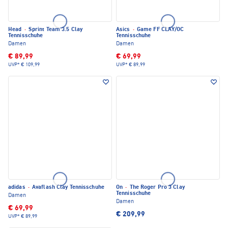
Head
·
Sprint Team 3.5 Clay
Asics
·
Game FF CLAY/OC
Tennisschuhe
Tennisschuhe
Damen
Damen
€ 89,99
€ 69,99
UVP*
€ 109,99
UVP*
€ 89,99
adidas
·
Avaflash Clay Tennisschuhe
On
·
The Roger Pro 3 Clay
Tennisschuhe
Damen
Damen
€ 69,99
€ 209,99
UVP*
€ 89,99