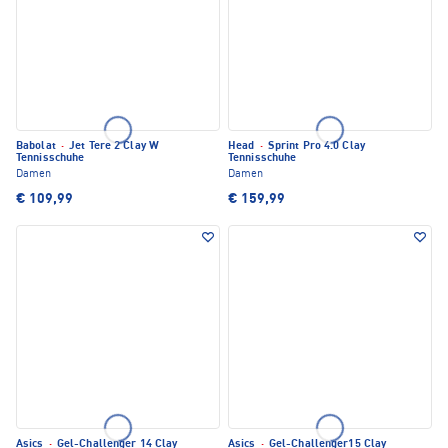
Babolat
·
Jet Tere 2 Clay W
Head
·
Sprint Pro 4.0 Clay
Tennisschuhe
Tennisschuhe
Damen
Damen
€ 109,99
€ 159,99
Asics
·
Gel-Challenger 14 Clay
Asics
·
Gel-Challenger15 Clay