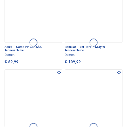
Asics
·
Game FF CLAY/OC
Babolat
·
Jet Tere 2 Clay W
Tennisschuhe
Tennisschuhe
Damen
Damen
€ 89,99
€ 109,99