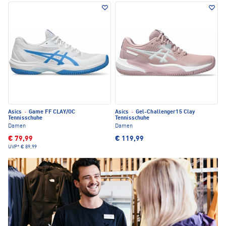
Asics
·
Game FF CLAY/OC
Asics
·
Gel-Challenger15 Clay
Tennisschuhe
Tennisschuhe
Damen
Damen
€ 79,99
€ 119,99
UVP*
€ 89,99