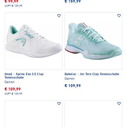
€ 99,99
€ 159,99
UVP*
€ 129,99
Head
·
Sprint Evo 3.5 Clay
Babolat
·
Jet Tere Clay Tennisschuhe
Tennisschuhe
Damen
Damen
€ 109,99
€ 109,99
UVP*
€ 129,99