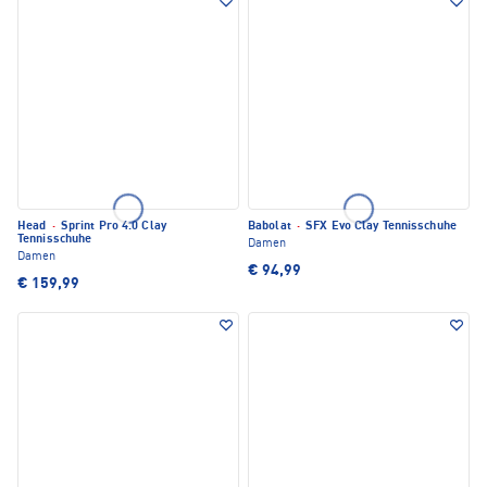
Head
·
Sprint Pro 4.0 Clay
Babolat
·
SFX Evo Clay Tennisschuhe
Tennisschuhe
Damen
Damen
€ 94,99
€ 159,99