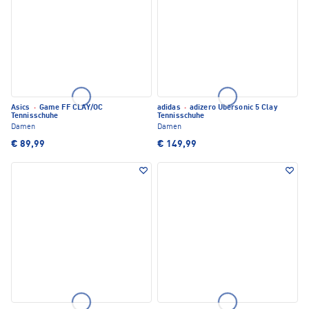
Asics
·
Game FF CLAY/OC
adidas
·
adizero Ubersonic 5 Clay
Tennisschuhe
Tennisschuhe
Damen
Damen
€ 89,99
€ 149,99