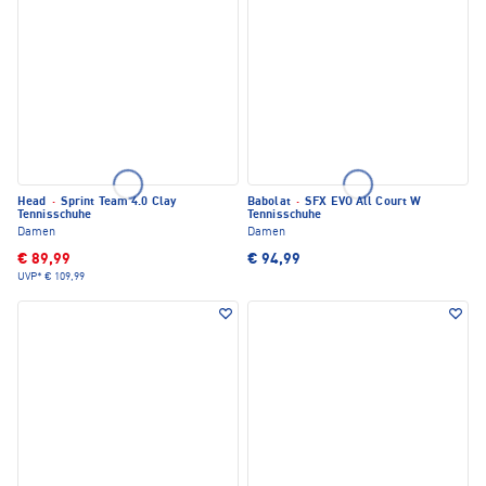
Head
·
Sprint Team 4.0 Clay
Babolat
·
SFX EVO All Court W
Tennisschuhe
Tennisschuhe
Damen
Damen
€ 89,99
€ 94,99
UVP*
€ 109,99