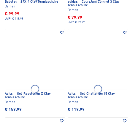
Babolat
·
SFX 4 Clay Tennisschuhe
adidas
·
CourtJam Control 3 Clay
Tennisschuhe
Damen
Damen
€ 99,99
€ 79,99
UVP*
€ 119,99
UVP*
€ 89,99
Asics
·
Gel-Resolution X Clay
Asics
·
Gel-Challenger15 Clay
Tennisschuhe
Tennisschuhe
Damen
Damen
€ 159,99
€ 119,99