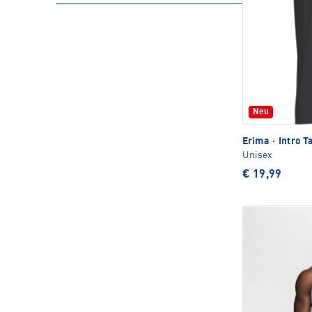
Neu
Erima
·
Intro T
Unisex
€ 19,99