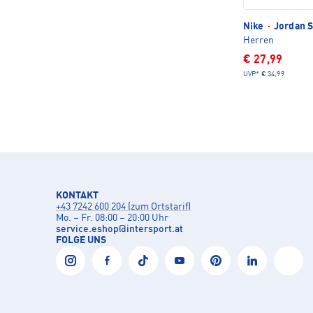
Nike
·
Jordan S
Herren
€ 27,99
UVP*
€ 34,99
KONTAKT
+43 7242 600 204 (zum Ortstarif)
Mo. – Fr. 08:00 – 20:00 Uhr
service.eshop
@
intersport.at
FOLGE UNS