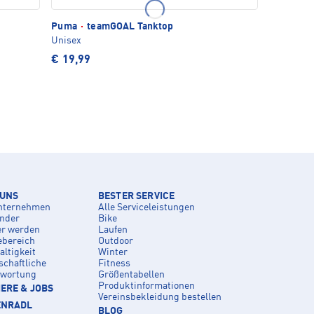
Puma
·
teamGOAL Tanktop
Unisex
€ 19,99
 UNS
BESTER SERVICE
nternehmen
Alle Serviceleistungen
inder
Bike
er werden
Laufen
ebereich
Outdoor
ltigkeit
Winter
schaftliche
Fitness
twortung
Größentabellen
Produktinformationen
ERE & JOBS
Vereinsbekleidung bestellen
ENRADL
BLOG