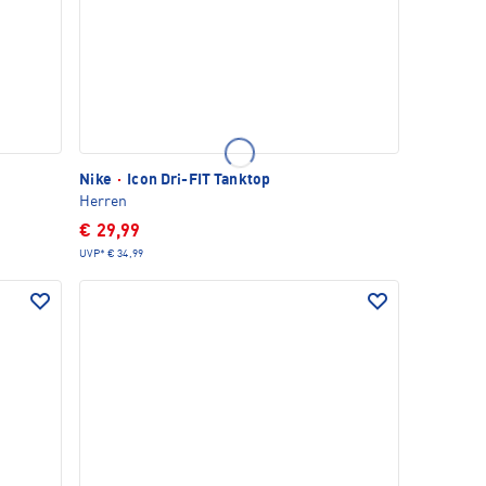
Nike
·
Icon Dri-FIT Tanktop
Herren
€ 29,99
UVP*
€ 34,99