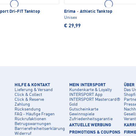
port Dri-FIT Tanktop
Erima
·
Athletic Tanktop
Unisex
€ 29,99
HILFE & KONTAKT
MEIN INTERSPORT
ÜBER
Lieferung & Versand
Kundenkarte & Loyalty
Das U
Click & Collect
INTERSPORT App
Shopf
Click & Reserve
INTERSPORT Mastercard®
Partn
Zahlung
Gold
Press
Rücksendung
Gutscheinkarte
Nachha
FAQ - Häufige Fragen
Gewinnspiele
Gesell
Rückrufaktionen
Zufriedenheitsgarantie
Veran
Betrugswarnungen
AKTUELLE WERBUNG
KARRI
Barrierefreiheitserklärung
PROMOTIONS & COUPONS
FIRM
Widerruf