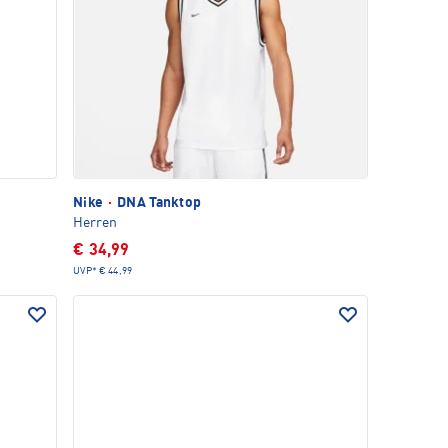
Nike
·
DNA Tanktop
Herren
€ 34,99
UVP*
€ 44,99