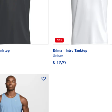
Neu
anktop
Erima
·
Intro Tanktop
Unisex
€ 19,99