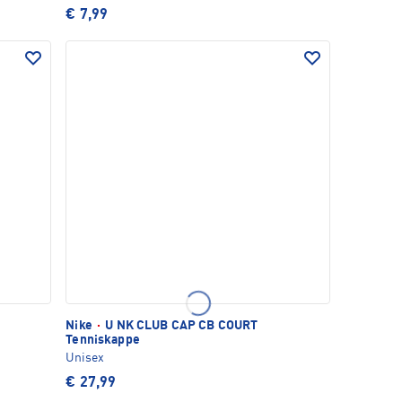
€ 7,99
Nike
·
U NK CLUB CAP CB COURT
Tenniskappe
Unisex
€ 27,99