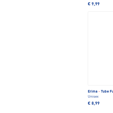
€ 9,99
Erima
·
Tube Fu
Unisex
€ 8,99