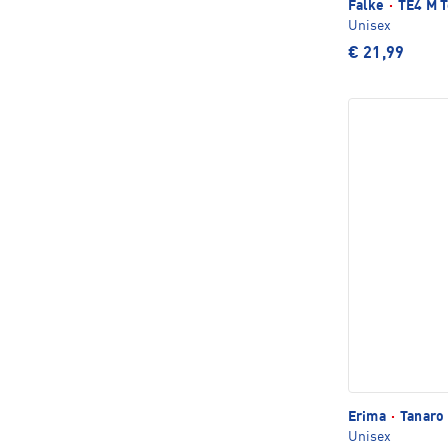
Falke
·
TE4 M T
Unisex
€ 21,99
Erima
·
Tanaro 
Unisex