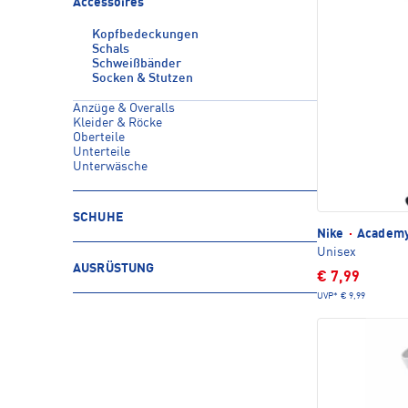
Accessoires
Kopfbedeckungen
Schals
Schweißbänder
Socken & Stutzen
Anzüge & Overalls
Kleider & Röcke
Oberteile
Unterteile
Unterwäsche
SCHUHE
Nike
·
Academy 
Unisex
AUSRÜSTUNG
€ 7,99
UVP*
€ 9,99