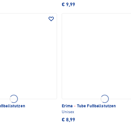
€ 9,99
ßballstutzen
Erima
·
Tube Fußballstutzen
Unisex
€ 8,99