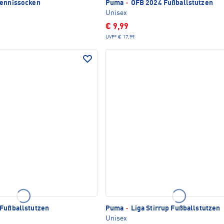
ennissocken
Puma
·
ÖFB 2024 Fußballstutzen
Unisex
€ 9,99
UVP*
€ 17,99
Fußballstutzen
Puma
·
Liga Stirrup Fußballstutzen
Unisex