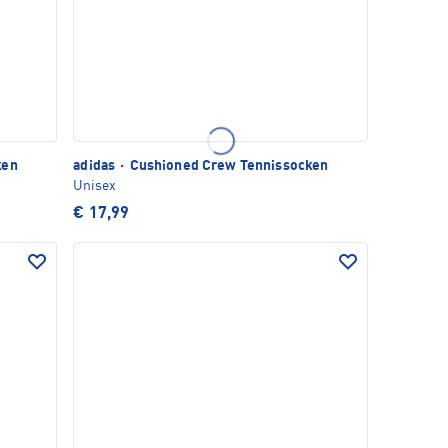
ken
adidas
·
Cushioned Crew Tennissocken
Unisex
€ 17,99