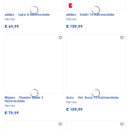
Neu
adidas
·
Ligra 8 Hallenschuhe
adidas
·
Stabil 16 Hallenschuhe
Herren
Herren
€ 69,99
€ 159,99
Mizuno
·
Thunder Blade Z
Asics
·
Gel-Tactic 13 Hallenschuhe
Hallenschuhe
Herren
Herren
€ 109,99
€ 79,99