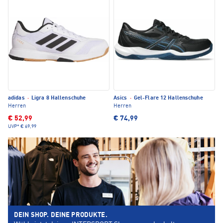
adidas
·
Ligra 8 Hallenschuhe
Asics
·
Gel-Flare 12 Hallenschuhe
Herren
Herren
€ 52,99
€ 74,99
UVP*
€ 69,99
DEIN SHOP. DEINE PRODUKTE.