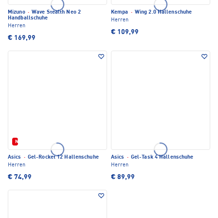
Mizuno
·
Wave Stealth Neo 2
Kempa
·
Wing 2.0 Hallenschuhe
Handballschuhe
Herren
Herren
€ 109,99
€ 169,99
Neu
Asics
·
Gel-Rocket 12 Hallenschuhe
Asics
·
Gel-Task 4 Hallenschuhe
Herren
Herren
€ 74,99
€ 89,99