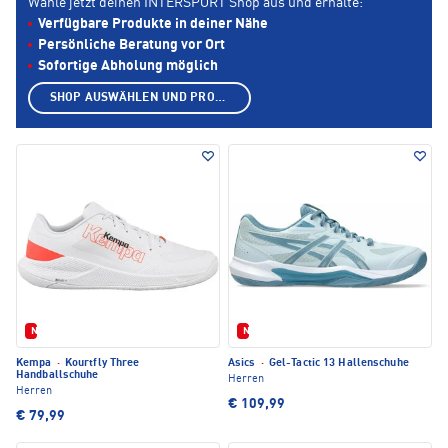
Wähle jetzt deinen INTERSPORT Shop aus und erhalte:
Verfügbare Produkte in deiner Nähe
Persönliche Beratung vor Ort
Sofortige Abholung möglich
SHOP AUSWÄHLEN UND PRODUKTE ANZEIGEN
Neu
Neu
Kempa
·
Kourtfly Three
Asics
·
Gel-Tactic 13 Hallenschuhe
Handballschuhe
Herren
Herren
€ 109,99
€ 79,99