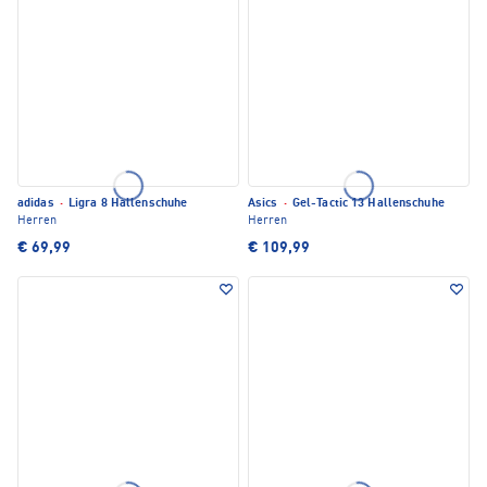
adidas
·
Ligra 8 Hallenschuhe
Asics
·
Gel-Tactic 13 Hallenschuhe
Herren
Herren
€ 69,99
€ 109,99