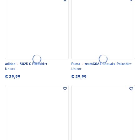
adidas
·
SQ25 C Poloshirt
Puma
·
teamGOAL Casuals Poloshirt
Unisex
Unisex
€ 29,99
€ 29,99