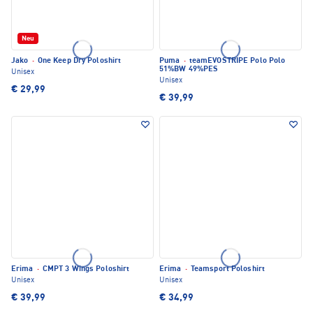
Neu
Jako
·
One Keep Dry Poloshirt
Puma
·
teamEVOSTRIPE Polo Polo
51%BW 49%PES
Unisex
Unisex
€ 29,99
€ 39,99
Erima
·
CMPT 3 Wings Poloshirt
Erima
·
Teamsport Poloshirt
Unisex
Unisex
€ 39,99
€ 34,99