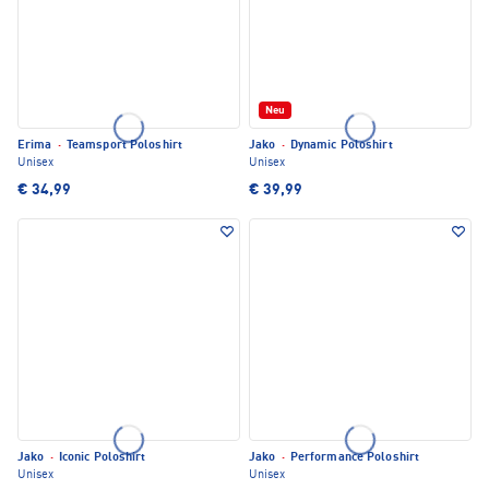
Neu
Erima
·
Teamsport Poloshirt
Jako
·
Dynamic Poloshirt
Unisex
Unisex
€ 34,99
€ 39,99
Jako
·
Iconic Poloshirt
Jako
·
Performance Poloshirt
Unisex
Unisex