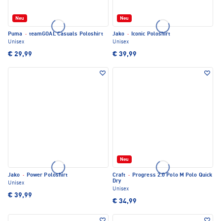
Neu
Neu
Puma
·
teamGOAL Casuals Poloshirt
Jako
·
Iconic Poloshirt
Unisex
Unisex
€ 29,99
€ 39,99
Neu
Jako
·
Power Poloshirt
Craft
·
Progress 2.0 Polo M Polo Quick
Dry
Unisex
Unisex
€ 39,99
€ 34,99