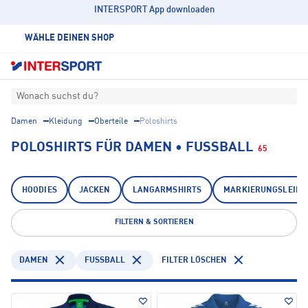
INTERSPORT App downloaden
WÄHLE DEINEN SHOP
Wonach suchst du?
Damen
Kleidung
Oberteile
Poloshirts
POLOSHIRTS FÜR DAMEN • FUSSBALL
65
HOODIES
JACKEN
LANGARMSHIRTS
MARKIERUNGSLEIBC
FILTERN & SORTIEREN
DAMEN
FUSSBALL
FILTER LÖSCHEN