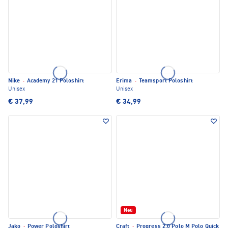
Nike
·
Academy 21 Poloshirt
Erima
·
Teamsport Poloshirt
Unisex
Unisex
€ 37,99
€ 34,99
Neu
Jako
·
Power Poloshirt
Craft
·
Progress 2.0 Polo M Polo Quick