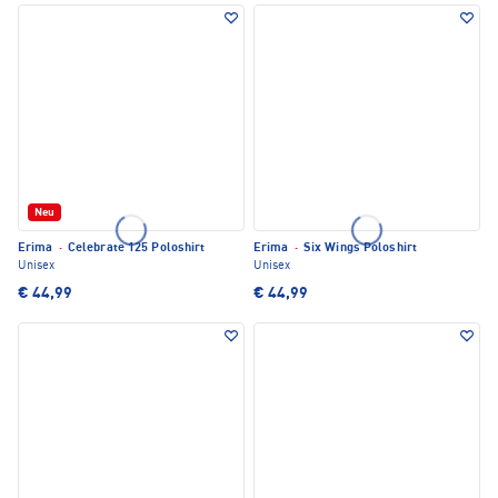
Neu
Erima
·
Celebrate 125 Poloshirt
Erima
·
Six Wings Poloshirt
Unisex
Unisex
€ 44,99
€ 44,99