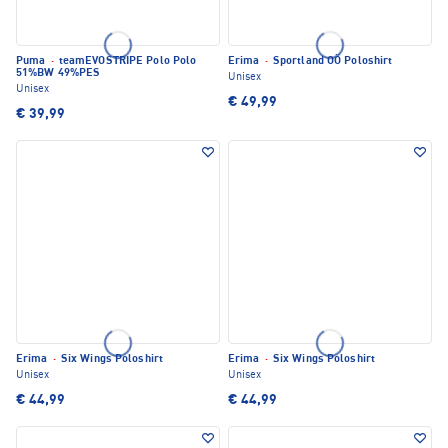
Puma
·
teamEVOSTRIPE Polo Polo
Erima
·
Sportland OÖ Poloshirt
51%BW 49%PES
Unisex
Unisex
€ 49,99
€ 39,99
Erima
·
Six Wings Poloshirt
Erima
·
Six Wings Poloshirt
Unisex
Unisex
€ 44,99
€ 44,99