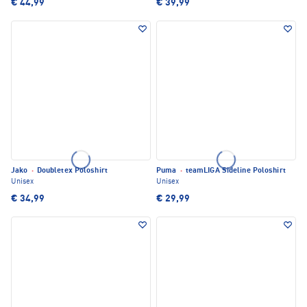
€ 44,99
€ 39,99
Jako
·
Doubletex Poloshirt
Puma
·
teamLIGA Sideline Poloshirt
Unisex
Unisex
€ 34,99
€ 29,99