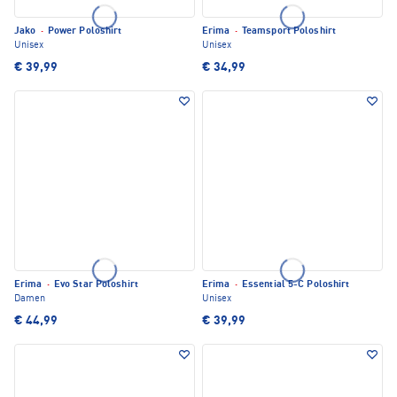
Jako
·
Power Poloshirt
Erima
·
Teamsport Poloshirt
Unisex
Unisex
€ 39,99
€ 34,99
Erima
·
Evo Star Poloshirt
Erima
·
Essential 5-C Poloshirt
Damen
Unisex
€ 44,99
€ 39,99