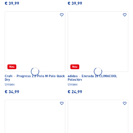
€ 39,99
€ 39,99
Neu
Neu
Craft
·
Progress 2.0 Polo M Polo Quick
adidas
·
Entrada 26 CLIMACOOL
Dry
Poloshirt
Unisex
Unisex
€ 34,99
€ 24,99