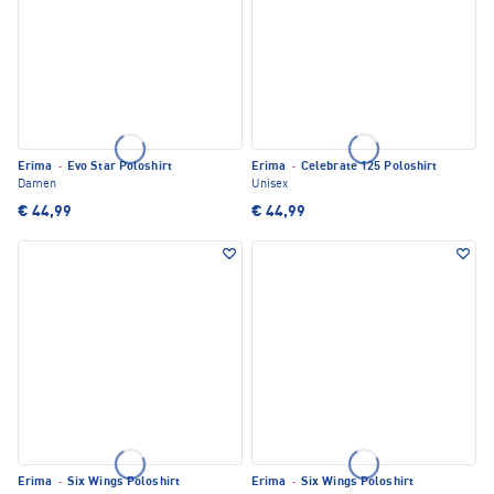
Erima
·
Evo Star Poloshirt
Erima
·
Celebrate 125 Poloshirt
Damen
Unisex
€ 44,99
€ 44,99
Erima
·
Six Wings Poloshirt
Erima
·
Six Wings Poloshirt