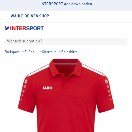
INTERSPORT App downloaden
WÄHLE DEINEN SHOP
Wonach suchst du?
Ballsport
Fußball
Oberteile
Poloshirts