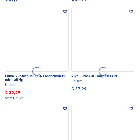
Puma
·
Individual LIGA Langarmshirt
Nike
·
Park20 Langarmshirt
mit Halfzip
Unisex
Unisex
€ 37,99
€ 29,99
UVP*
€ 44,99