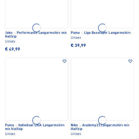
Jako
·
Performance Langarmshirt mit
Puma
·
Liga Baselayer Langarmshirt
Halfzip
Unisex
Unisex
€ 39,99
€ 49,99
Puma
·
Individual LIGA Langarmshirt
Nike
·
Academy23 Langarmshirt mit
mit Halfzip
Halfzip
Unisex
Unisex