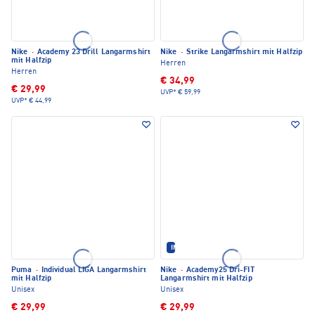
Nike
·
Academy 23 Drill Langarmshirt
Nike
·
Strike Langarmshirt mit Halfzip
mit Halfzip
Herren
Herren
€ 34,99
€ 29,99
UVP*
€ 59,99
UVP*
€ 44,99
IM SET ERHÄLTLICH
Puma
·
Individual LIGA Langarmshirt
Nike
·
Academy25 Dri-FIT
mit Halfzip
Langarmshirt mit Halfzip
Unisex
Unisex
€ 29,99
€ 29,99