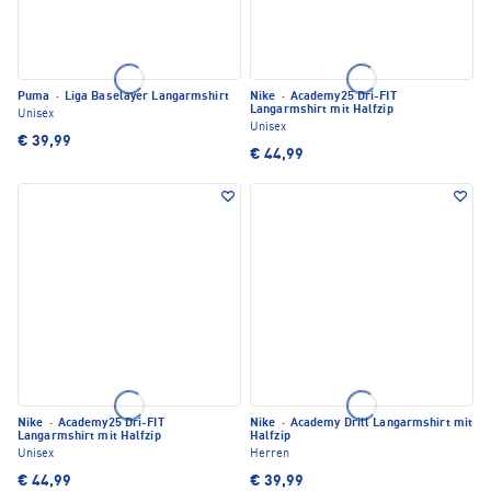
Puma
·
Liga Baselayer Langarmshirt
Nike
·
Academy25 Dri-FIT
Langarmshirt mit Halfzip
Unisex
Unisex
€ 39,99
€ 44,99
Nike
·
Academy25 Dri-FIT
Nike
·
Academy Drill Langarmshirt mit
Langarmshirt mit Halfzip
Halfzip
Unisex
Herren
€ 44,99
€ 39,99