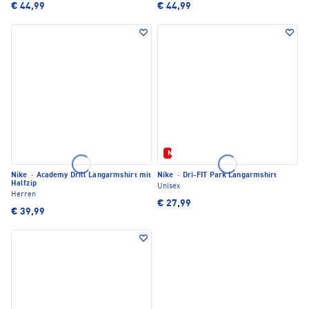
€ 44,99
€ 44,99
Neu
Nike
·
Academy Drill Langarmshirt mit
Nike
·
Dri-FIT Park Langarmshirt
Halfzip
Unisex
Herren
€ 27,99
€ 39,99