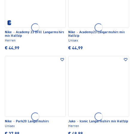
IM SET ERHÄLTLICH
Nike
·
Academy 23 Drill Langarmshirt
Nike
·
Academy23 Langarmshirt mit
mit Halfzip
Halfzip
Herren
Unisex
€ 44,99
€ 44,99
Nike
·
Park20 Langarmshirt
Jako
·
Iconic Langarmshirt mit Halfzip
Unisex
Herren
€ 37,99
€ 49,99