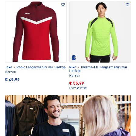
IM SET ERHÄLTLICH
Jako
·
Iconic Langarmshirt mit Halfzip
Nike
·
Therma-FIT Langarmshirt mit
Halfzip
Herren
Herren
€ 49,99
€ 55,99
UVP*
€ 79,99