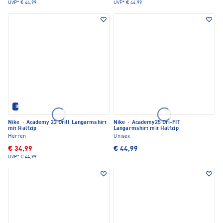
UVP*
€ 44,99
UVP*
€ 44,99
IM SET ERHÄLTLICH
Nike
·
Academy 23 Drill Langarmshirt
Nike
·
Academy25 Dri-FIT
mit Halfzip
Langarmshirt mit Halfzip
Herren
Unisex
€ 34,99
€ 44,99
UVP*
€ 44,99