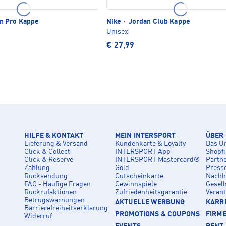
 Pro Kappe
Nike
·
Jordan Club Kappe
Unisex
€ 27,99
HILFE & KONTAKT
MEIN INTERSPORT
ÜBER
Lieferung & Versand
Kundenkarte & Loyalty
Das U
Click & Collect
INTERSPORT App
Shopf
Click & Reserve
INTERSPORT Mastercard®
Partn
Zahlung
Gold
Press
Rücksendung
Gutscheinkarte
Nachha
FAQ - Häufige Fragen
Gewinnspiele
Gesell
Rückrufaktionen
Zufriedenheitsgarantie
Veran
Betrugswarnungen
AKTUELLE WERBUNG
KARRI
Barrierefreiheitserklärung
PROMOTIONS & COUPONS
FIRM
Widerruf