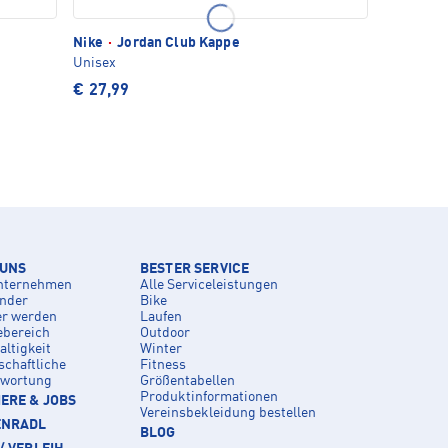
Nike
·
Jordan Club Kappe
Unisex
€ 27,99
 UNS
BESTER SERVICE
nternehmen
Alle Serviceleistungen
inder
Bike
er werden
Laufen
ebereich
Outdoor
ltigkeit
Winter
schaftliche
Fitness
twortung
Größentabellen
Produktinformationen
ERE & JOBS
Vereinsbekleidung bestellen
ENRADL
BLOG