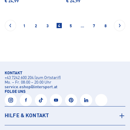
€ 24,99
€ 24,99
4
1
2
3
5
...
7
8
KONTAKT
+43 7242 600 204 (zum Ortstarif)
Mo. – Fr. 08:00 – 20:00 Uhr
service.eshop
@
intersport.at
FOLGE UNS
HILFE & KONTAKT