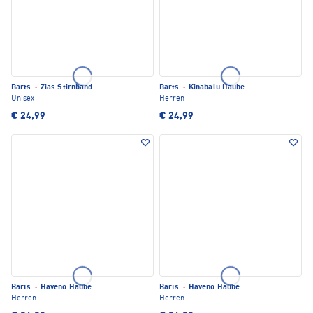
Barts
·
Zias Stirnband
Barts
·
Kinabalu Haube
Unisex
Herren
€ 24,99
€ 24,99
Barts
·
Haveno Haube
Barts
·
Haveno Haube
Herren
Herren