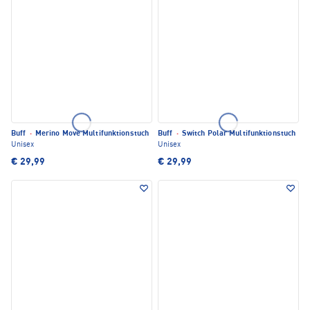
Buff
·
Merino Move Multifunktionstuch
Buff
·
Switch Polar Multifunktionstuch
Unisex
Unisex
€ 29,99
€ 29,99