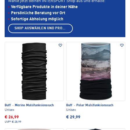
Wähle jetzt deinen INTERSPORT Shop aus und erhalte:
Verfügbare Produkte in deiner Nähe
Persönliche Beratung vor Ort
Sofortige Abholung möglich
SHOP AUSWÄHLEN UND PRODUKTE ANZEIGEN
Buff
·
Merino Multifunktionstuch
Buff
·
Polar Multifunktionstuch
Unisex
Unisex
€ 26,99
€ 29,99
UVP*
€ 28,99