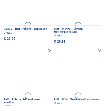
Oakley
·
B1B Gradient Patch Haube
Buff
·
Merino Midweight
Multifunktionstuch
Unisex
Unisex
€ 29,99
€ 29,99
Buff
·
Polar Multifunktionstuch
Buff
·
Polar Fleece Multifunktionstuch
wendbar
Unisex