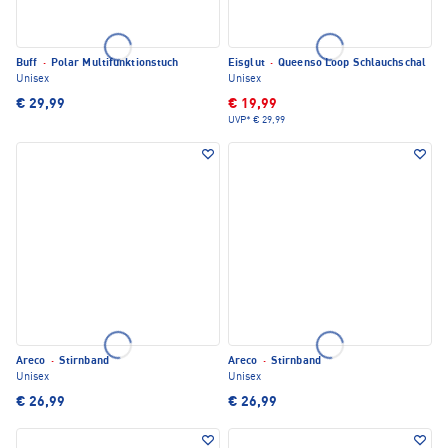
Buff
·
Polar Multifunktionstuch
Eisglut
·
Queenso Loop Schlauchschal
Unisex
Unisex
€ 29,99
€ 19,99
UVP*
€ 29,99
Areco
·
Stirnband
Areco
·
Stirnband
Unisex
Unisex
€ 26,99
€ 26,99