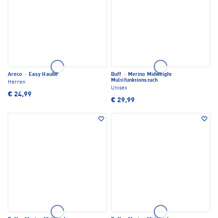
Areco
·
Easy Haube
Buff
·
Merino Midweight
Multifunktionstuch
Herren
Unisex
€ 24,99
€ 29,99