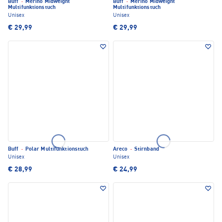
Buff
·
Merino Midweight
Buff
·
Merino Midweight
Multifunktionstuch
Multifunktionstuch
Unisex
Unisex
€ 29,99
€ 29,99
Buff
·
Polar Multifunktionstuch
Areco
·
Stirnband
Unisex
Unisex
€ 28,99
€ 24,99