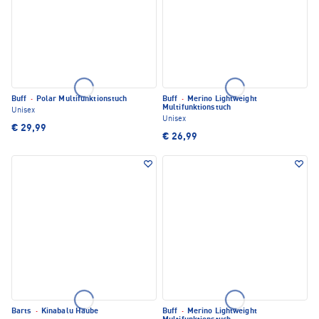
Buff
·
Polar Multifunktionstuch
Buff
·
Merino Lightweight
Multifunktionstuch
Unisex
Unisex
€ 29,99
€ 26,99
Barts
·
Kinabalu Haube
Buff
·
Merino Lightweight