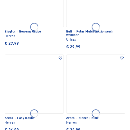
Eisglut
·
Boweng Haube
Buff
·
Polar Multifunktionstuch
wendbar
Herren
Unisex
€ 27,99
€ 29,99
Areco
·
Easy Haube
Areco
·
Fleece Haube
Herren
Herren