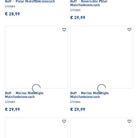
Buff
·
Polar Multifunktionstuch
Buff
·
Reversible Polar
Multifunktionstuch
Unisex
Unisex
€ 28,99
€ 29,99
Buff
·
Merino Midweight
Buff
·
Merino Midweight
Multifunktionstuch
Multifunktionstuch
Unisex
Unisex
€ 29,99
€ 29,99