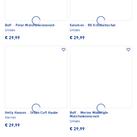
Buff
·
Polar Multifunktionstuch
Salomon
·
RS Schlauchschal
Unisex
Unisex
€ 29,99
€ 29,99
Helly Hansen
·
Urban Cuff Haube
Buff
·
Merino Midweight
Multifunktionstuch
Herren
Unisex
€ 29,99
€ 29,99