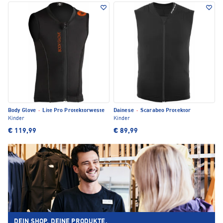
Body Glove
·
Lite Pro Protektorweste
Dainese
·
Scarabeo Protektor
Kinder
Kinder
€ 119,99
€ 89,99
DEIN SHOP. DEINE PRODUKTE.