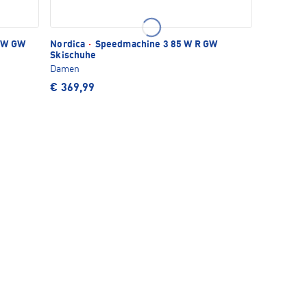
 W GW
Nordica
·
Speedmachine 3 85 W R GW
Skischuhe
Damen
€ 369,99