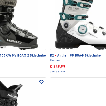
 105X W MV BOA® 2 Skischuhe
K2
·
Anthem 95 BOA® Skischuhe
Damen
€ 349,99
UVP*
€ 549,99