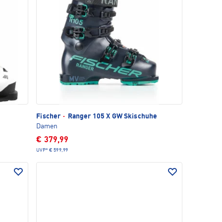
Fischer
·
Ranger 105 X GW Skischuhe
Damen
€ 379,99
UVP*
€ 599,99