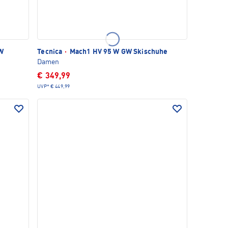
W
Tecnica
·
Mach1 HV 95 W GW Skischuhe
Damen
€ 349,99
UVP*
€ 449,99