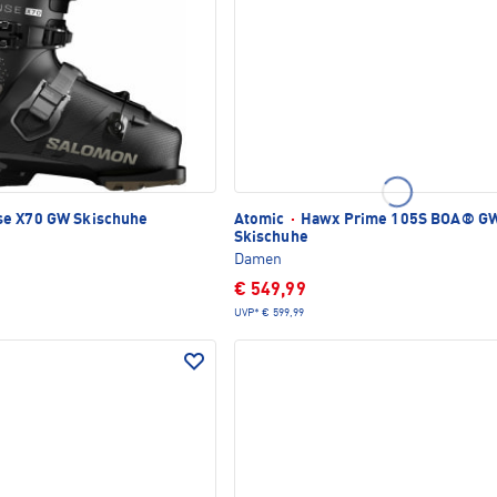
e X70 GW Skischuhe
Atomic
·
Hawx Prime 105S BOA® G
Skischuhe
Damen
€ 549,99
UVP*
€ 599,99