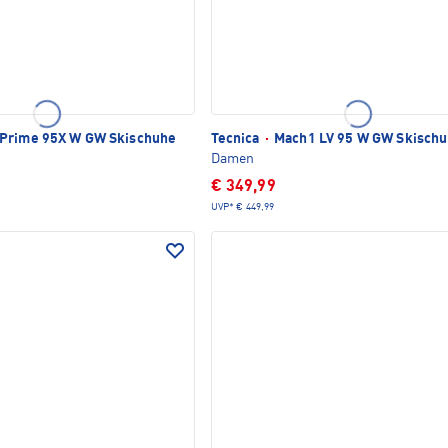
Prime 95X W GW Skischuhe
Tecnica
·
Mach1 LV 95 W GW Skisch
Damen
€ 349,99
UVP*
€ 449,99