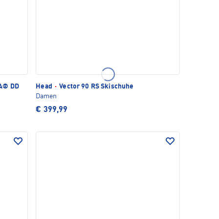
A® DD
Head
·
Vector 90 RS Skischuhe
Damen
€ 399,99