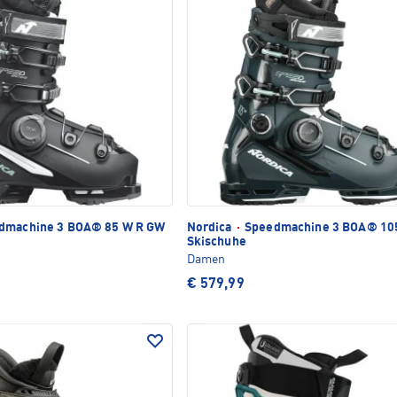
dmachine 3 BOA® 85 W R GW
Nordica
·
Speedmachine 3 BOA® 10
Skischuhe
Damen
€ 579,99