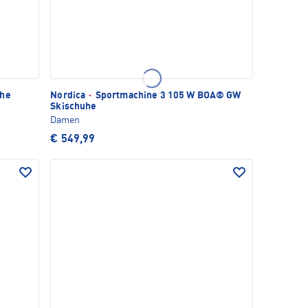
uhe
Nordica
·
Sportmachine 3 105 W BOA® GW
Skischuhe
Damen
€ 549,99