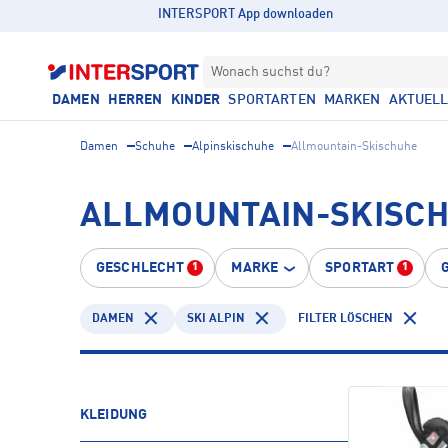
INTERSPORT App downloaden
Wonach suchst du?
DAMEN
HERREN
KINDER
SPORTARTEN
MARKEN
AKTUEL
Damen
Schuhe
Alpinskischuhe
Allmountain-Skischuhe
ALLMOUNTAIN-SKISCH
GESCHLECHT
MARKE
SPORTART
1
1
DAMEN
SKI ALPIN
FILTER LÖSCHEN
KLEIDUNG