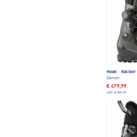
Head
·
Kaliber
Damen
€ 479,99
UVP*
€ 599,99