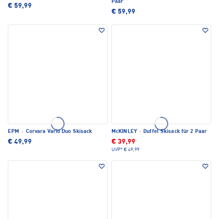
Paar
€ 59,99
€ 59,99
EPM
·
Corvara Vario Duo Skisack
McKINLEY
·
Duffel Skisack für 2 Paar
€ 49,99
€ 39,99
UVP*
€ 49,99