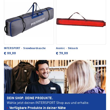
INTERSPORT
·
Snowboardtasche
Atomic
·
Skisack
€ 99,99
€ 79,99
DEIN SHOP. DEINE PRODUKTE.
Wähle jetzt deinen INTERSPORT Shop aus und erhalte:
Verfügbare Produkte in deiner Nähe