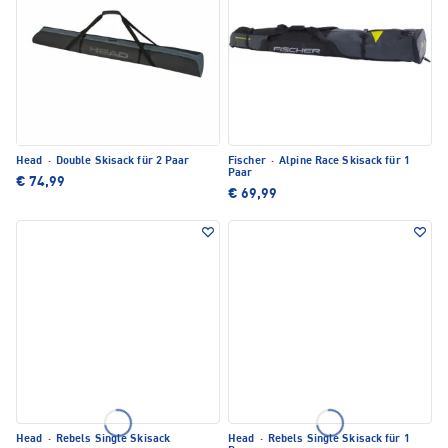
Head
·
Double Skisack für 2 Paar
Fischer
·
Alpine Race Skisack für 1
Paar
€ 74,99
€ 69,99
Head
·
Rebels Single Skisack
Head
·
Rebels Single Skisack für 1